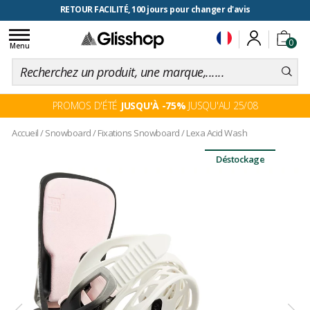
RETOUR FACILITÉ, 100 jours pour changer d'avis
Toggle
0
navigation
Menu
PROMOS D'ÉTÉ
JUSQU'À -75%
JUSQU'AU 25/08
Accueil
/
Snowboard
/
Fixations Snowboard
/
Lexa Acid Wash
Déstockage