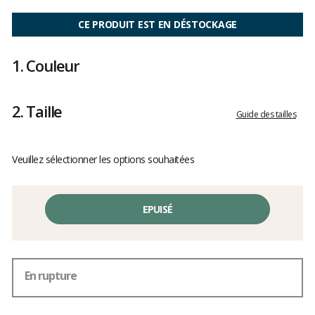
Les
avis
CE PRODUIT EST EN DÉSTOCKAGE
clients
1.
Couleur
2.
Taille
Guide des tailles
Veuillez sélectionner les options souhaitées
EPUISÉ
En rupture