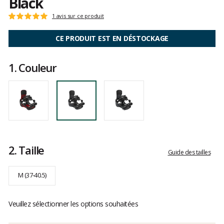
Black
Les
1 avis sur ce produit
Note
avis
:
clients
5
CE PRODUIT EST EN DÉSTOCKAGE
sur
5
1.
Couleur
2.
Taille
Guide des tailles
M (37-40.5)
Veuillez sélectionner les options souhaitées