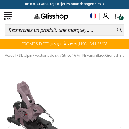
RETOUR FACILITÉ, 100 jours pour changer d'avis
Toggle
0
navigation
Menu
PROMOS D'ÉTÉ
JUSQU'À -75%
JUSQU'AU 25/08
Accueil
/
Ski alpin
/
Fixations de ski
/
Strive 16 Mn Nirvana Black Grenadine C100