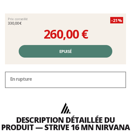
Les
avis
clients
Prix conseillé
-21%
330,00 €
260,00 €
Prix
unitaire,
EPUISÉ
hors
frais
En rupture
DESCRIPTION DÉTAILLÉE DU
PRODUIT — STRIVE 16 MN NIRVANA