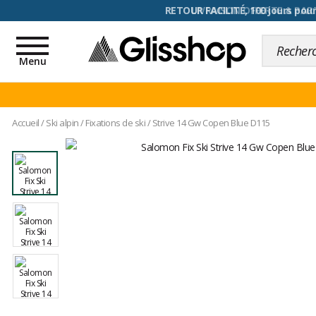
RETOUR FACILITÉ, 100 jours pour
Toggle
navigation
Menu
Accueil
/
Ski alpin
/
Fixations de ski
/
Strive 14 Gw Copen Blue D115