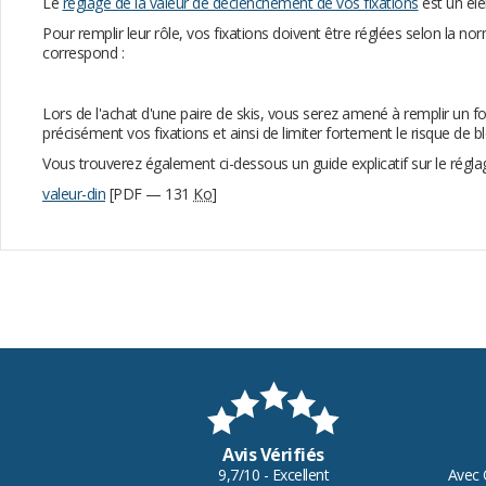
Le
réglage de la valeur de déclenchement de vos fixations
est un élé
Pour remplir leur rôle, vos fixations doivent être réglées selon la 
correspond :
Lors de l'achat d'une paire de skis, vous serez amené à remplir un f
précisément vos fixations et ainsi de limiter fortement le risque de b
Vous trouverez également ci-dessous un guide explicatif sur le régl
valeur-din
[PDF — 131
Ko
]
Avis Vérifiés
9,7/10 - Excellent
Avec 