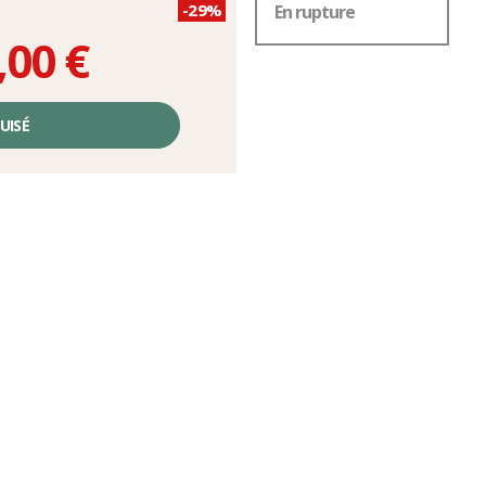
-29%
En rupture
,00 €
UISÉ