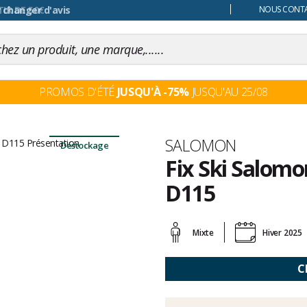
 changer d'avis
NOUS CONTAC
PROMOS D'ÉTÉ
JUSQU'À -75%
JUSQU'AU 25/08
Marque
SALOMON
Déstockage
Fix Ski Salomo
D115
Les
avis
Mixte
Hiver 2025
clients
C