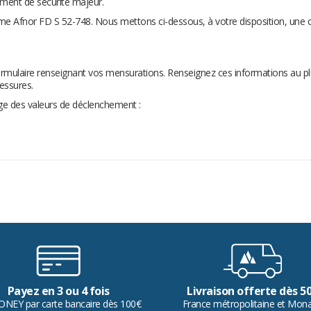
ment de sécurité majeur.
norme Afnor FD S 52-748. Nous mettons ci-dessous, à votre disposition, une 
ormulaire renseignant vos mensurations. Renseignez ces informations au plus 
lessures.
age des valeurs de déclenchement :
Payez en 3 ou 4 fois
Livraison offerte dès 5
ONEY par carte bancaire dès 100€
France métropolitaine et Mon