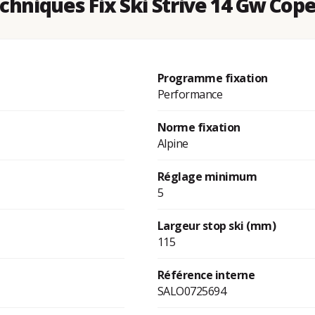
hniques Fix Ski Strive 14 Gw Cop
Programme fixation
Performance
Norme fixation
Alpine
Réglage minimum
5
Largeur stop ski (mm)
115
Référence interne
SALO0725694