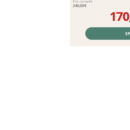
Prix conseillé
240,00 €
170
Prix
unitaire,
EP
hors
frais