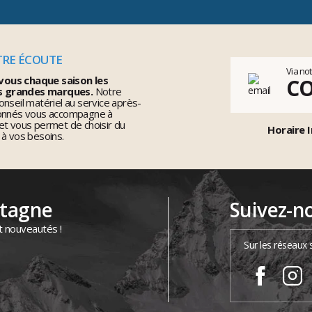
TRE ÉCOUTE
Via no
vous chaque saison les
C
s grandes marques.
Notre
nseil matériel au service après-
ionnés vous accompagne à
et vous permet de choisir du
Horaire I
 à vos besoins.
ntagne
Suivez-n
t nouveautés !
Sur les réseaux 