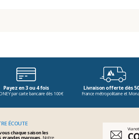
Payez en 3 ou 4 fois
Livraison offerte dès 5
ONEY par carte bancaire dès 100€
France métropolitaine et Mon
TRE ÉCOUTE
Via no
vous chaque saison les
C
s grandes marques.
Notre