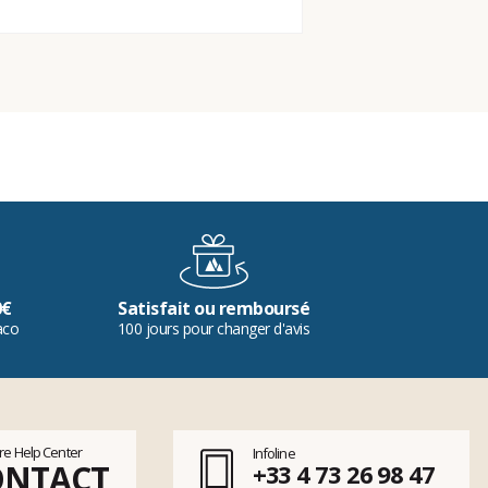
0€
Satisfait ou remboursé
aco
100 jours pour changer d'avis
tre Help Center
Infoline
ONTACT
+33 4 73 26 98 47