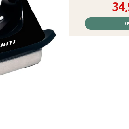
34,
Prix
unitaire,
EP
hors
frais