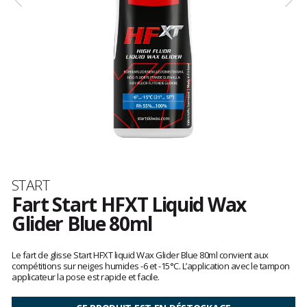
Marque
START
Fart Start HFXT Liquid Wax
Glider Blue 80ml
Les
avis
Le fart de glisse Start HFXT liquid Wax Glider Blue 80ml convient aux
clients
compétitions sur neiges humides -6 et -15°C. L’application avec le tampon
applicateur la pose est rapide et facile.