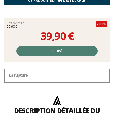
CE PRODUIT EST EN DÉSTOCKAGE
Prix conseillé
-33%
59,90 €
39,90 €
Prix
unitaire,
EPUISÉ
hors
frais
En rupture
DESCRIPTION DÉTAILLÉE DU