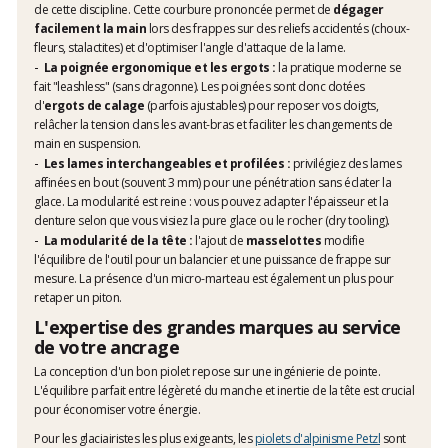
de cette discipline. Cette courbure prononcée permet de
dégager
facilement la main
lors des frappes sur des reliefs accidentés (choux-
fleurs, stalactites) et d'optimiser l'angle d'attaque de la lame.
La poignée ergonomique et les ergots :
la pratique moderne se
fait "leashless" (sans dragonne). Les poignées sont donc dotées
d'
ergots de calage
(parfois ajustables) pour reposer vos doigts,
relâcher la tension dans les avant-bras et faciliter les changements de
main en suspension.
Les lames interchangeables et profilées :
privilégiez des lames
affinées en bout (souvent 3 mm) pour une pénétration sans éclater la
glace. La modularité est reine : vous pouvez adapter l'épaisseur et la
denture selon que vous visiez la pure glace ou le rocher (dry tooling).
La modularité de la tête :
l'ajout de
masselottes
modifie
l'équilibre de l'outil pour un balancier et une puissance de frappe sur
mesure. La présence d'un micro-marteau est également un plus pour
retaper un piton.
L'expertise des grandes marques au service
de votre ancrage
La conception d'un bon piolet repose sur une ingénierie de pointe.
L'équilibre parfait entre légèreté du manche et inertie de la tête est crucial
pour économiser votre énergie.
Pour les glaciairistes les plus exigeants, les
piolets d'alpinisme Petzl
sont