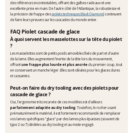
des références incontestables, offrant des galbes radicaux et une
excellente prise en main. De l'autre côté de l'Atlantique, la robustesse et
la précision de frappe des
piolets techniques Black Diamond
continuent
de faire leurs preuves sur les cascades du monde entier.
FAQ Piolet cascade de glace
À quoi servent les masselottes sur la tête du piolet
?
Les masselottes sont de petits poids amovibles fixés de part et d'autre
de la lame. Elles augmentent l'inertie de la tête lors du mouvement,
offrant
une frappe plus lourde et plus ancrée
du premier coup, tout
en conservant un manche léger. Elles sont idéales pour les glaces dures
et cassantes.
Peut-on faire du dry tooling avec des piolets pour
cascade de glace ?
Oui, l'ergonomie très incurvée de ces modèles est d'ailleurs
parfaitement adaptée au dry tooling
. Toutefois, le rocher usant
prématurément le matériel, il est fortement recommandé de remplacer
vos lames spécifiques "glace" par des lames plus épaisses (souvent de
type 2 ou T) dédiées au dry tooling et au mixte engagé.