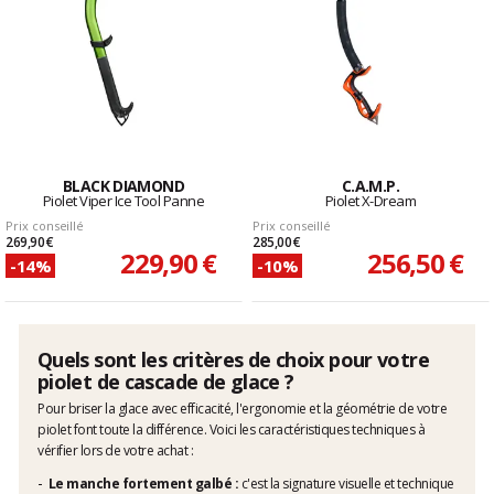
BLACK DIAMOND
C.A.M.P.
Piolet Viper Ice Tool Panne
Piolet X-Dream
Prix conseillé
Prix conseillé
269,90 €
285,00 €
229,90 €
256,50 €
-14%
-10%
Quels sont les critères de choix pour votre
piolet de cascade de glace ?
Pour briser la glace avec efficacité, l'ergonomie et la géométrie de votre
piolet font toute la différence. Voici les caractéristiques techniques à
vérifier lors de votre achat :
Le manche fortement galbé :
c'est la signature visuelle et technique