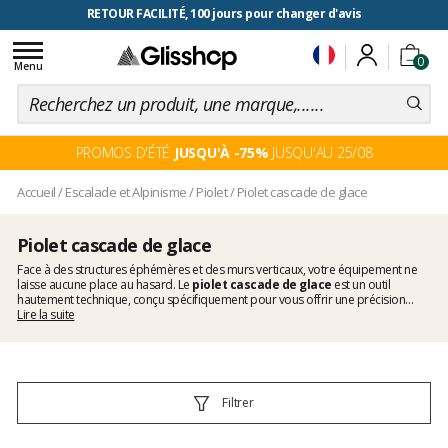
RETOUR FACILITÉ, 100 jours pour changer d'avis
Toggle
0
navigation
Menu
PROMOS D'ÉTÉ
JUSQU'À -75%
JUSQU'AU 25/08
Accueil
/
Escalade et Alpinisme
/
Piolet
/
Piolet cascade de glace
Piolet cascade de glace
Face à des structures éphémères et des murs verticaux, votre équipement ne
laisse aucune place au hasard. Le
piolet cascade de glace
est un outil
hautement technique, conçu spécifiquement pour vous offrir une précision
d'ancrage redoutable et un confort de frappe optimal dans les pentes les plus
Lire la suite
raides et le dry tooling. Sur Glisshop, nous avons sélectionné l'élite du matériel
pour vous permettre de repousser vos limites en toute sécurité.
Filtrer