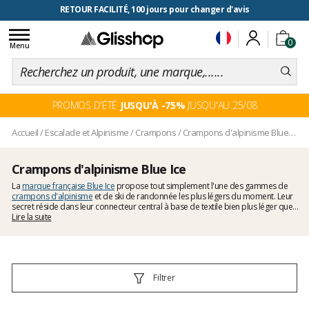
RETOUR FACILITÉ, 100 jours pour changer d'avis
Toggle
0
navigation
Menu
PROMOS D'ÉTÉ
JUSQU'À -75%
JUSQU'AU 25/08
Accueil
/
Escalade et Alpinisme
/
Crampons
/
Crampons d'alpinisme Blue Ice
Crampons d'alpinisme Blue Ice
La
marque française Blue Ice
propose tout simplement l'une des gammes de
crampons d'alpinisme
et de ski de randonnée les plus légers du moment. Leur
secret réside dans leur connecteur central à base de textile bien plus léger que
leur concurrent métallique. Ce strap se règle facilement un peu comme une
Lire la suite
sangle de sac à dos. Associé à un système de verrouillage arrière précis et
puissant, les crampons Blue Ice seront redoutables pour le ski de randonnée et
pour l'alpinisme classique et la marche glacière. Ce système de strap textile
permet également de ranger efficacement ses crampons dans un minimum de
place. Découvrez sans plus attendre la gamme Blue Ice :
crampons 10 pointes
,
Filtrer
crampons 12 pointes
et
crampons mono pointe
technique.