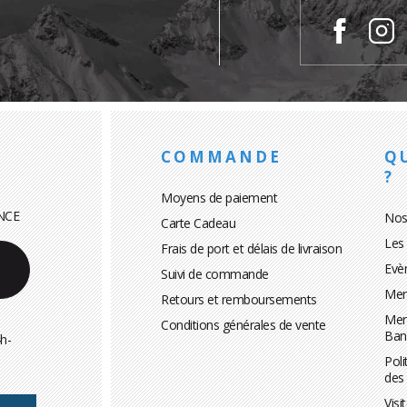
COMMANDE
Q
?
Moyens de paiement
NCE
Nos
Carte Cadeau
Les
Frais de port et délais de livraison
Evè
Suivi de commande
Men
Retours et remboursements
Men
Conditions générales de vente
Ban
h-
Poli
des
Visi