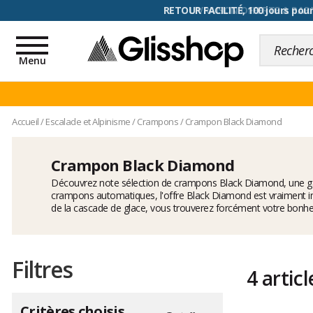
RETOUR FACILITÉ, 100 jours pour
Toggle
navigation
Menu
Accueil
/
Escalade et Alpinisme
/
Crampons
/
Crampon Black Diamond
Crampon Black Diamond
Découvrez note sélection de crampons Black Diamond, une g
crampons automatiques, l'offre Black Diamond est vraiment i
de la cascade de glace, vous trouverez forcément votre bonh
Filtres
4 articl
Critères choisis