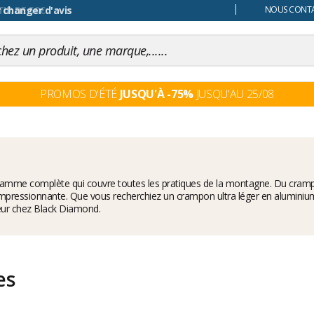
 changer d'avis
NOUS CONTAC
PROMOS D'ÉTÉ
JUSQU'À -75%
JUSQU'AU 25/08
amme complète qui couvre toutes les pratiques de la montagne. Du
cramp
mpressionnante. Que vous recherchiez un crampon ultra léger en aluminium
eur chez Black Diamond.
es