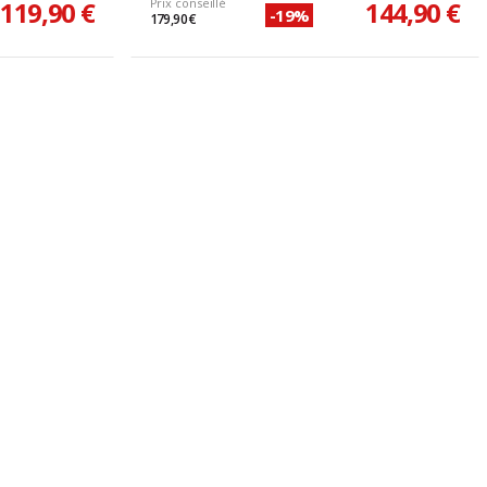
119,90 €
Prix conseillé
144,90 €
-19%
179,90 €