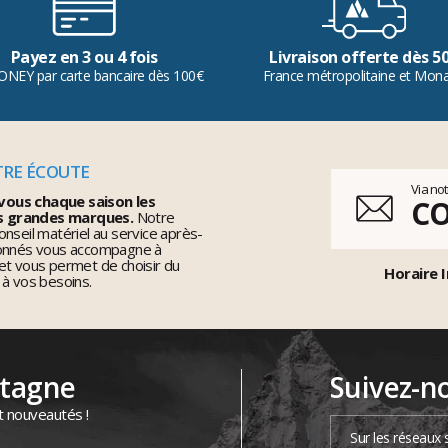
Payez en 3 ou 4 fois
Livraison offerte dès 5
ONEY par carte bancaire dès 100€
France métropolitaine et Mon
TRE ÉCOUTE
Via no
vous chaque saison les
C
s grandes marques.
Notre
nseil matériel au service après-
ionnés vous accompagne à
et vous permet de choisir du
Horaire I
 à vos besoins.
ntagne
Suivez-n
t nouveautés !
Sur les réseaux 