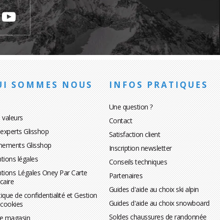
UI SOMMES NOUS
INFOS PRATIQUES
Une question ?
 valeurs
Contact
 experts Glisshop
Satisfaction client
nements Glisshop
Inscription newsletter
tions légales
Conseils techniques
tions Légales Oney Par Carte
Partenaires
caire
Guides d'aide au choix ski alpin
tique de confidentialité et Gestion
Guides d'aide au choix snowboard
 cookies
Soldes chaussures de randonnée
te magasin