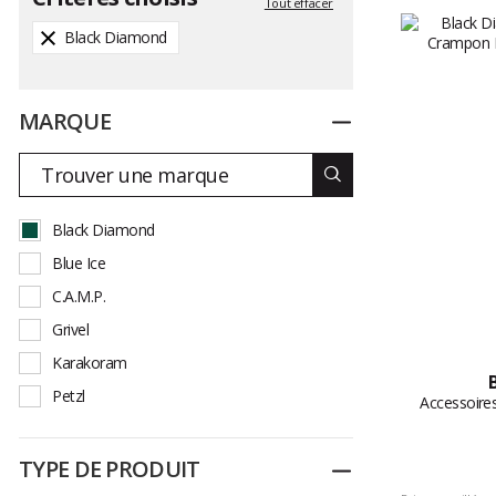
Tout effacer
Black Diamond
MARQUE
Replier
Black Diamond
Blue Ice
C.A.M.P.
Grivel
Karakoram
Petzl
Accessoir
TYPE DE PRODUIT
Replier