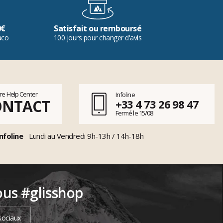
0€
Satisfait ou remboursé
aco
100 jours pour changer d'avis
tre Help Center
Infoline
ONTACT
+33 4 73 26 98 47
Fermé le 15/08
nfoline
Lundi au Vendredi 9h-13h / 14h-18h
ous #glisshop
sociaux