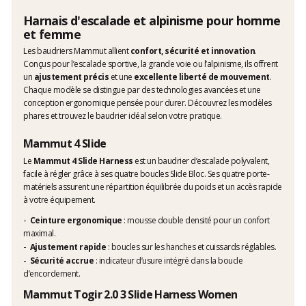
Harnais d'escalade et alpinisme pour homme
et femme
Les baudriers Mammut allient
confort, sécurité et innovation
.
Conçus pour l’escalade sportive, la grande voie ou l’alpinisme, ils offrent
un
ajustement précis
et une
excellente liberté de mouvement
.
Chaque modèle se distingue par des technologies avancées et une
conception ergonomique pensée pour durer. Découvrez les modèles
phares et trouvez le baudrier idéal selon votre pratique.
Mammut 4 Slide
Le
Mammut 4 Slide Harness
est un baudrier d’escalade polyvalent,
facile à régler grâce à ses quatre boucles Slide Bloc. Ses quatre porte-
matériels assurent une répartition équilibrée du poids et un accès rapide
à votre équipement.
Ceinture ergonomique
: mousse double densité pour un confort
maximal.
Ajustement rapide
: boucles sur les hanches et cuissards réglables.
Sécurité accrue
: indicateur d’usure intégré dans la boucle
d’encordement.
Mammut Togir 2.0 3 Slide Harness Women