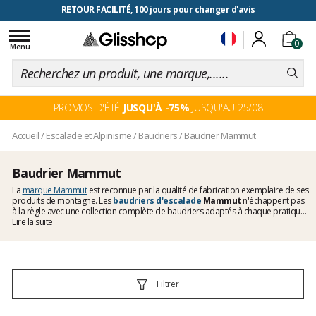
RETOUR FACILITÉ, 100 jours pour changer d'avis
Toggle
0
navigation
Menu
PROMOS D'ÉTÉ
JUSQU'À -75%
JUSQU'AU 25/08
Accueil
/
Escalade et Alpinisme
/
Baudriers
/
Baudrier Mammut
Baudrier Mammut
La
marque Mammut
est reconnue par la qualité de fabrication exemplaire de ses
produits de montagne. Les
baudriers d'escalade
Mammut
n'échappent pas
à la règle avec une collection complète de baudriers adaptés à chaque pratique
de la montagne : escalade, alpinisme, ski de randonnée. Chaque baudrier
Lire la suite
possédant des propriétés spécifiques pour vous apporter une efficacité
maximum durant votre sortie. Découvrez sans plus attendre notre offre de
baudriers Mammut pour femme, homme et enfant !
Filtrer