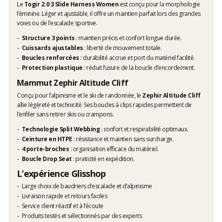
Le
Togir 2.0 3 Slide Harness Women
est conçu pour la morphologie
féminine. Léger et ajustable, il offre un maintien parfait lors des grandes
voies ou de l’escalade sportive.
Structure 3 points
: maintien précis et confort longue durée.
Cuissards ajustables
: liberté de mouvement totale.
Boucles renforcées
: durabilité accrue et port du matériel facilité.
Protection plastique
: réduit l’usure de la boucle d’encordement.
Mammut Zephir Altitude Cliff
Conçu pour l’alpinisme et le ski de randonnée, le
Zephir Altitude Cliff
allie légèreté et technicité. Ses boucles à clips rapides permettent de
l’enfiler sans retirer skis ou crampons.
Technologie Split Webbing
: confort et respirabilité optimaux.
Ceinture en HTPE
: résistance et maintien sans surcharge.
4 porte-broches
: organisation efficace du matériel.
Boucle Drop Seat
: praticité en expédition.
L’expérience Glisshop
Large choix de baudriers d’escalade et d’alpinisme
Livraison rapide et retours faciles
Service client réactif et à l’écoute
Produits testés et sélectionnés par des experts