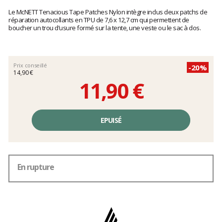
Les
avis
Le McNETT Tenacious Tape Patches Nylon intègre inclus deux patchs de
clients
réparation autocollants en TPU de 7,6 x 12,7 cm qui permettent de
boucher un trou d’usure formé sur la tente, une veste ou le sac à dos.
Prix conseillé
-20%
14,90 €
11,90 €
Prix
unitaire,
EPUISÉ
hors
frais
En rupture