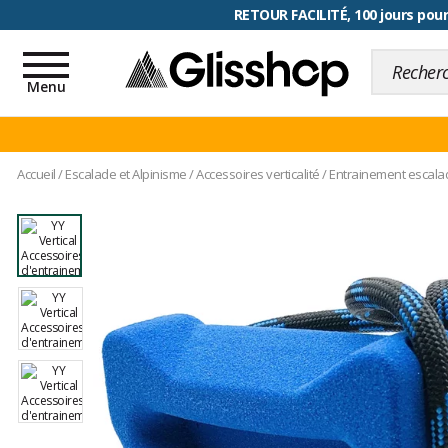
RETOUR FACILITÉ, 100 jours pour
Toggle
navigation
Menu
Accueil
/
Escalade et Alpinisme
/
Accessoires verticalité
/
Entrainement escala