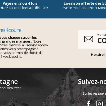
Payez en 3 ou 4 fois
Livraison offerte dès 5
ONEY par carte bancaire dès 100€
France métropolitaine et Mon
TRE ÉCOUTE
Via no
vous chaque saison les
C
s grandes marques.
Notre
nseil matériel au service après-
ionnés vous accompagne à
et vous permet de choisir du
Horaire I
 à vos besoins.
ntagne
Suivez-n
t nouveautés !
Sur les réseaux 