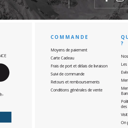
COMMANDE
Q
?
Moyens de paiement
NCE
Nos
Carte Cadeau
Les
Frais de port et délais de livraison
Evè
Suivi de commande
Men
Retours et remboursements
Men
Conditions générales de vente
Ban
h-
Poli
des
Visi
On 