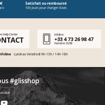
0€
Satisfait ou remboursé
aco
100 jours pour changer d'avis
tre Help Center
Infoline
ONTACT
+33 4 73 26 98 47
Fermé le 15/08
nfoline
Lundi au Vendredi 9h-13h / 14h-18h
ous #glisshop
sociaux