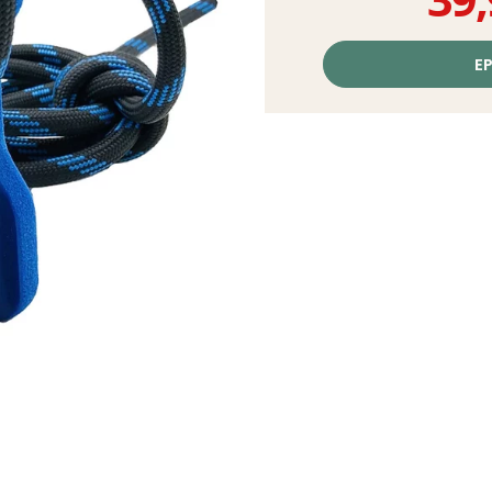
Prix
unitaire,
EP
hors
frais