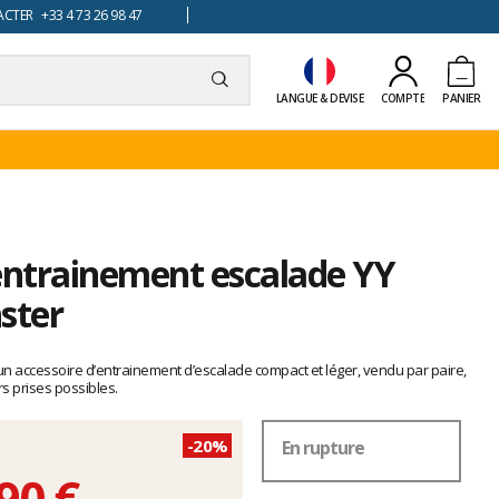
TER +33 4 73 26 98 47
LANGUE & DEVISE
COMPTE
PANIER
entrainement escalade YY
ster
 un accessoire d’entrainement d’escalade compact et léger, vendu par paire,
rs prises possibles.
-20%
En rupture
90 €