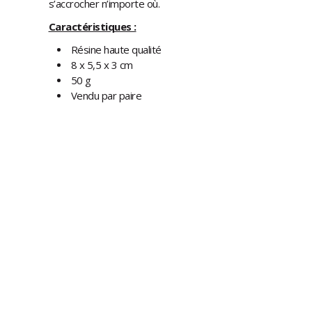
s’accrocher n’importe où.
Caractéristiques :
Résine haute qualité
8 x 5,5 x 3 cm
50 g
Vendu par paire