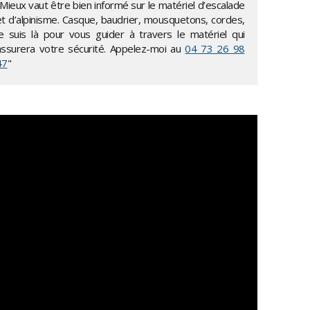
Mieux vaut être bien informé sur le matériel d’escalade
et d’alpinisme. Casque, baudrier, mousquetons, cordes,
je suis là pour vous guider à travers le matériel qui
assurera votre sécurité. Appelez-moi au
04 73 26 98
47
"