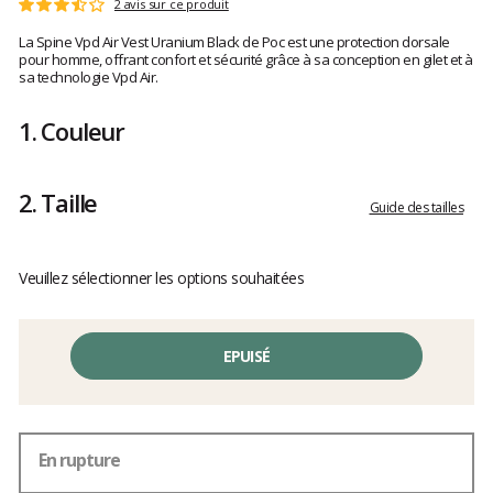
Les
2 avis sur ce produit
Note
avis
:
La Spine Vpd Air Vest Uranium Black de Poc est une protection dorsale
clients
3.5
pour homme, offrant confort et sécurité grâce à sa conception en gilet et à
sur
sa technologie Vpd Air.
5
1.
Couleur
2.
Taille
Guide des tailles
Veuillez sélectionner les options souhaitées
EPUISÉ
En rupture