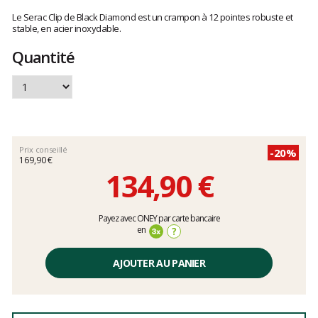
Les
avis
Le Serac Clip de Black Diamond est un crampon à 12 pointes robuste et
clients
stable, en acier inoxydable.
Quantité
Prix conseillé
-20%
169,90 €
134,90 €
Prix
Payez avec ONEY par carte bancaire
unitaire,
en
?
hors
frais
AJOUTER AU PANIER