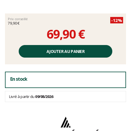
Les
avis
clients
Prix conseillé
-12%
79,90 €
69,90 €
Prix
unitaire,
AJOUTER AU PANIER
hors
frais
En stock
Livré à partir du
09/08/2026