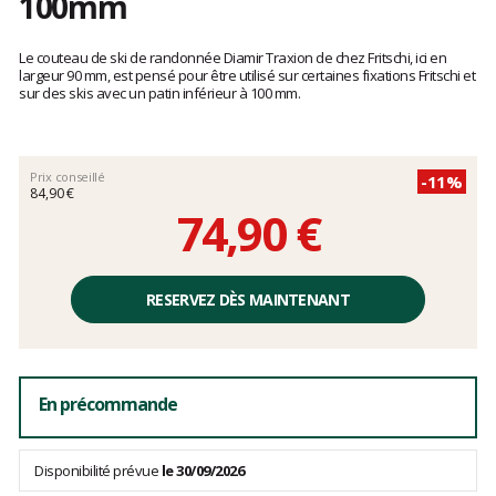
100mm
Les
avis
Le couteau de ski de randonnée Diamir Traxion de chez Fritschi, ici en
clients
largeur 90 mm, est pensé pour être utilisé sur certaines fixations Fritschi et
sur des skis avec un patin inférieur à 100 mm.
Prix conseillé
-11%
84,90 €
74,90 €
Prix
unitaire,
RESERVEZ DÈS MAINTENANT
hors
frais
En précommande
Disponibilité prévue
le 30/09/2026