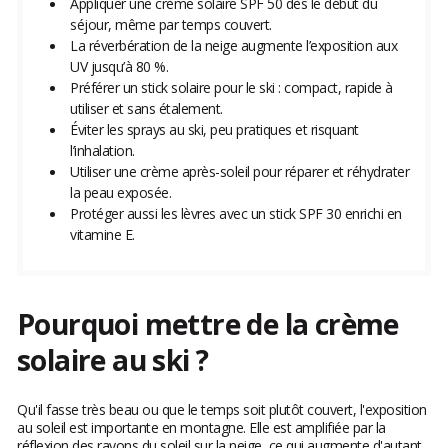
Appliquer une crème solaire SPF 50 dès le début du
séjour, même par temps couvert.
La réverbération de la neige augmente l’exposition aux
UV jusqu’à 80 %.
Préférer un stick solaire pour le ski : compact, rapide à
utiliser et sans étalement.
Éviter les sprays au ski, peu pratiques et risquant
l’inhalation.
Utiliser une crème après-soleil pour réparer et réhydrater
la peau exposée.
Protéger aussi les lèvres avec un stick SPF 30 enrichi en
vitamine E.
Pourquoi mettre de la crème
solaire au ski ?
Qu'il fasse très beau ou que le temps soit plutôt couvert, l'exposition
au soleil est importante en montagne. Elle est amplifiée par la
réflexion des rayons du soleil sur la neige, ce qui augmente d'autant