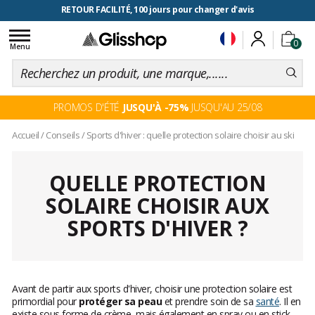
RETOUR FACILITÉ, 100 jours pour changer d'avis
Toggle
0
navigation
Menu
PROMOS D'ÉTÉ
JUSQU'À -75%
JUSQU'AU 25/08
Accueil
/
Conseils
/
Sports d'hiver : quelle protection solaire choisir au ski
QUELLE PROTECTION
SOLAIRE CHOISIR AUX
SPORTS D'HIVER ?
Avant de partir aux sports d'hiver, choisir une protection solaire est
primordial pour
protéger sa peau
et prendre soin de sa
santé
. Il en
existe sous forme de crème, mais également en spray ou en stick.