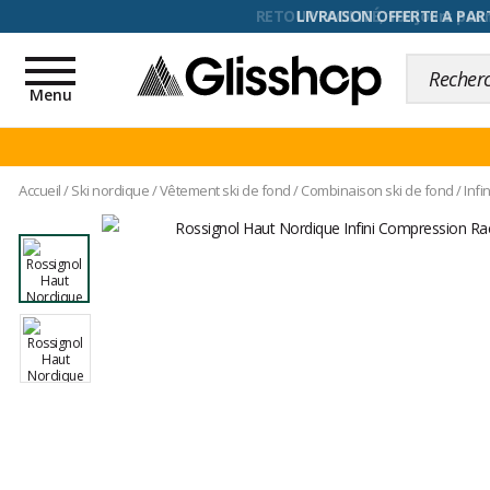
RETOUR FACILITÉ, 100 jours pour
Toggle
navigation
Menu
Accueil
/
Ski nordique
/
Vêtement ski de fond
/
Combinaison ski de fond
/
Infi