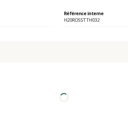
Référence interne
H20ROSSTTH032