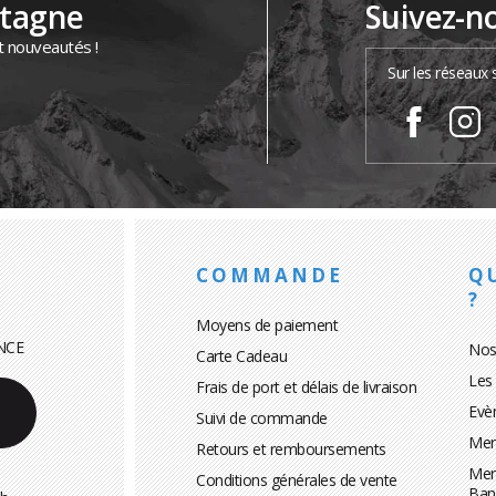
ntagne
Suivez-n
t nouveautés !
Sur les réseaux 
COMMANDE
Q
?
Moyens de paiement
NCE
Nos
Carte Cadeau
Les
Frais de port et délais de livraison
Evè
Suivi de commande
Men
Retours et remboursements
Men
Conditions générales de vente
Ban