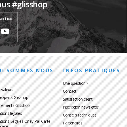
ous #glisshop
sociaux
UI SOMMES NOUS
INFOS PRATIQUES
Une question ?
 valeurs
Contact
 experts Glisshop
Satisfaction client
nements Glisshop
Inscription newsletter
tions légales
Conseils techniques
tions Légales Oney Par Carte
Partenaires
caire