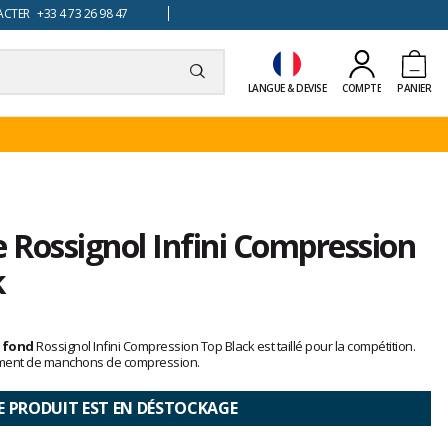
TER +33 4 73 26 98 47
LANGUE & DEVISE
COMPTE
PANIER
 Rossignol Infini Compression
k
e fond
Rossignol Infini Compression Top Black est taillé pour la compétition.
lement de manchons de compression.
E PRODUIT EST EN DÉSTOCKAGE