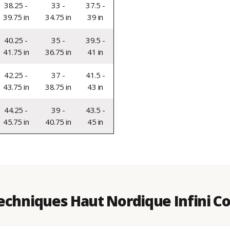
38.25 -
33 -
37.5 -
39.75 in
34.75 in
39 in
40.25 -
35 -
39.5 -
41.75 in
36.75 in
41 in
42.25 -
37 -
41.5 -
43.75 in
38.75 in
43 in
44.25 -
39 -
43.5 -
45.75 in
40.75 in
45 in
echniques Haut Nordique Infini C