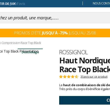
 changer d'avis
NOUS CONTAC
PROMOS D'ÉTÉ
JUSQU'À -75%
JUSQU'AU 25/08
ni Compression Race Top Black
Marque
ROSSIGNOL
Déstockage
Haut Nordique
Race Top Blac
Les
35 avis sur ce produit
Note
avis
:
Le
haut de combinaison de ski d
clients
4.7
Très près du corps il bénéficie éga
sur
5
C