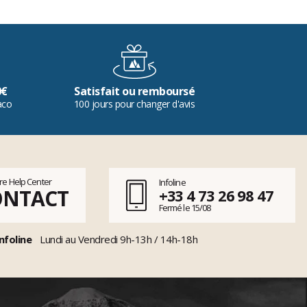
0€
Satisfait ou remboursé
aco
100 jours pour changer d'avis
tre Help Center
Infoline
ONTACT
+33 4 73 26 98 47
Fermé le 15/08
nfoline
Lundi au Vendredi 9h-13h / 14h-18h