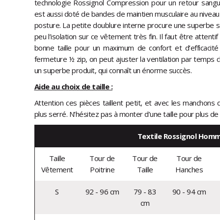
technologie Rossignol Compression pour un retour sanguin o
est aussi doté de bandes de maintien musculaire au niveau 
posture. La petite doublure interne procure une superbe s
peu l’isolation sur ce vêtement très fin. Il faut être attenti
bonne taille pour un maximum de confort et d’efficacit
fermeture ½ zip, on peut ajuster la ventilation par temps cl
un superbe produit, qui connaît un énorme succès.
Aide au choix de taille :
Attention ces pièces taillent petit, et avec les manchons
plus serré. N’hésitez pas à monter d’une taille pour plus de
Textile Rossignol Hom
Taille
Tour de
Tour de
Tour de
Vêtement
Poitrine
Taille
Hanches
S
92 - 96 cm
79 - 83
90 - 94 cm
cm