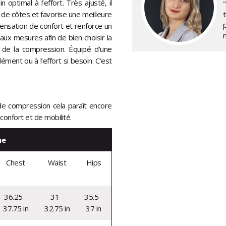
ptimal à l’effort. Très ajusté, il
"
de côtes et favorise une meilleure
p
ensation de confort et renforce un
f aux mesures afin de bien choisir la
é de la compression. Équipé d’une
ément ou à l’effort si besoin. C’est
 de compression cela paraît encore
 confort et de mobilité.
me
Chest
Waist
Hips
36.25 -
31 -
35.5 -
37.75 in
32.75 in
37 in