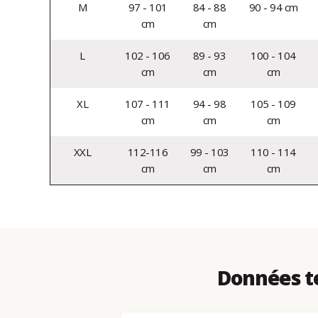
M
97 - 101
84 - 88
90 - 94 cm
cm
cm
L
102 - 106
89 - 93
100 - 104
cm
cm
cm
XL
107 - 111
94 - 98
105 - 109
cm
cm
cm
XXL
112-116
99 - 103
110 - 114
cm
cm
cm
Données t