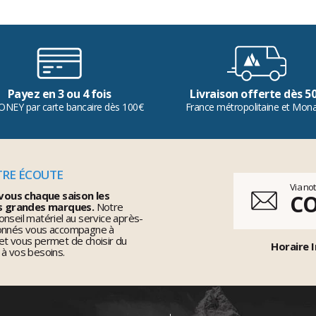
Payez en 3 ou 4 fois
Livraison offerte dès 5
ONEY par carte bancaire dès 100€
France métropolitaine et Mon
TRE ÉCOUTE
Via no
vous chaque saison les
C
s grandes marques.
Notre
nseil matériel au service après-
ionnés vous accompagne à
et vous permet de choisir du
Horaire I
 à vos besoins.