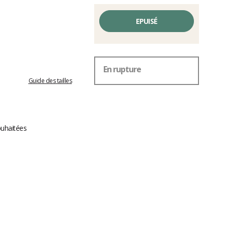
EPUISÉ
En rupture
Guide des tailles
ouhaitées