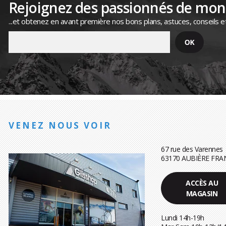
Rejoignez des passionnés de mo
...et obtenez en avant première nos bons plans, astuces, conseils e
VENEZ NOUS VOIR
67 rue des Varennes
63170 AUBIÈRE FRA
ACCÈS AU
MAGASIN
Lundi 14h-19h