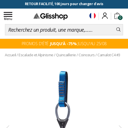
RETOUR FACILITÉ, 100 jours pour changer d'avis
Toggle
0
navigation
Menu
PROMOS D'ÉTÉ
JUSQU'À -75%
JUSQU'AU 25/08
Accueil
/
Escalade et Alpinisme
/
Quincaillerie
/
Coinceurs
/
Camalot C4 #3