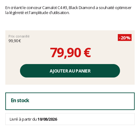
Les
avis
En créant le coinceur Camalot C4 #3, Black Diamond a souhaité optimiser
clients
la légèreté et l'amplitude d'utilisation.
Prix conseillé
-20%
99,90 €
79,90 €
Prix
unitaire,
AJOUTER AU PANIER
hors
frais
En stock
Livré à partir du
10/08/2026