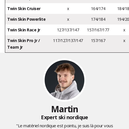
Twin Skin Cruiser
x
164/174
184/1
Twin Skin Powerlite
x
174/184
194/2
Twin Skin Race Jr
127/137/147
157/167/177
x
Twin Skin Pro Jr /
117/127/137/147
157/167
x
Team Jr
Martin
Expert ski nordique
"Le matériel nordique est pointu, je suis là pour vous