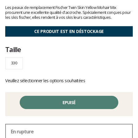
Les
avis
Les peaux de remplacement Fischer Twin Skin Yellow Mohair Mix
clients
procurent une excellente qualité d'accroche. Spécialement conçues pour
les skis fischer, elles rendent à vos skis leurs caractéristiques.
CE PRODUIT EST EN DÉSTOCKAGE
Taille
330
Veuillez sélectionner les options souhaitées
EPUISÉ
En rupture