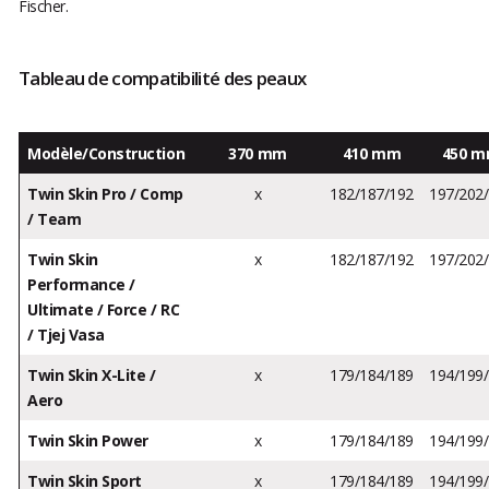
Fischer.
Tableau de compatibilité des peaux
Modèle/Construction
370 mm
410 mm
450 
Twin Skin Pro / Comp
x
182/187/192
197/202
/ Team
Twin Skin
x
182/187/192
197/202
Performance /
Ultimate / Force / RC
/ Tjej Vasa
Twin Skin X-Lite /
x
179/184/189
194/199
Aero
Twin Skin Power
x
179/184/189
194/199
Twin Skin Sport
x
179/184/189
194/199