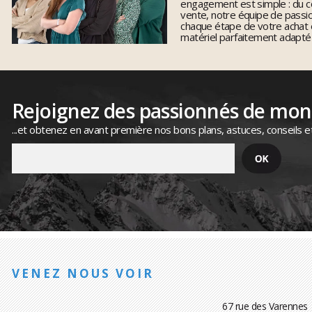
engagement est simple : du co
vente, notre équipe de pass
chaque étape de votre achat 
matériel parfaitement adapté
Rejoignez des passionnés de mo
...et obtenez en avant première nos bons plans, astuces, conseils e
VENEZ NOUS VOIR
67 rue des Varennes