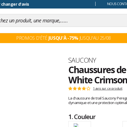
 changer d'avis
NOUS CONTAC
PROMOS D'ÉTÉ
JUSQU'À -75%
JUSQU'AU 25/08
Marque
SAUCONY
Chaussures de 
White Crimso
Les
1 avis sur ce produit
Note
avis
:
La chaussure de trail Saucony Peregr
clients
4
dynamique et une protection optimale
sur
5
1.
Couleur