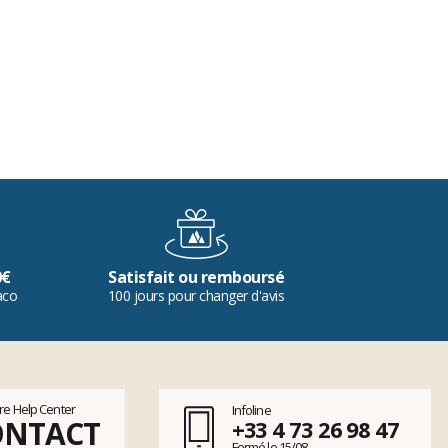
0€
Satisfait ou remboursé
aco
100 jours pour changer d'avis
tre Help Center
Infoline
ONTACT
+33 4 73 26 98 47
Fermé le 15/08