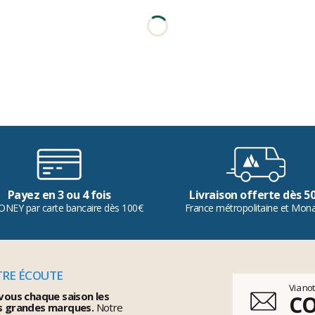
Payez en 3 ou 4 fois
Livraison offerte dès 5
ONEY par carte bancaire dès 100€
France métropolitaine et Mon
TRE ÉCOUTE
Via no
vous chaque saison les
C
s grandes marques.
Notre