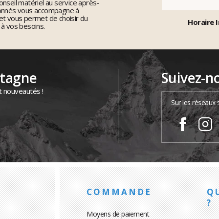
nseil matériel au service après-
ionnés vous accompagne à
et vous permet de choisir du
Horaire I
 à vos besoins.
ntagne
Suivez-n
t nouveautés !
Sur les réseaux 
COMMANDE
Q
?
Moyens de paiement