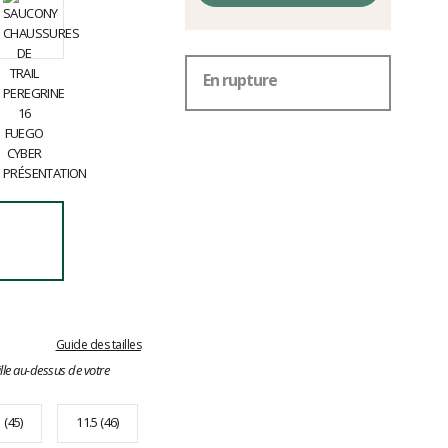
En rupture
Guide des tailles
lle au-dessus de votre
 (45)
11.5 (46)