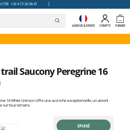
TER +33 4 73 26 98 47
LANGUE & DEVISE
COMPTE
PANIER
trail Saucony Peregrine 16
n
ine 16 White Crimson offre une accroche exceptionnelle, un amorti
 sur tous terrains.
EPUISÉ