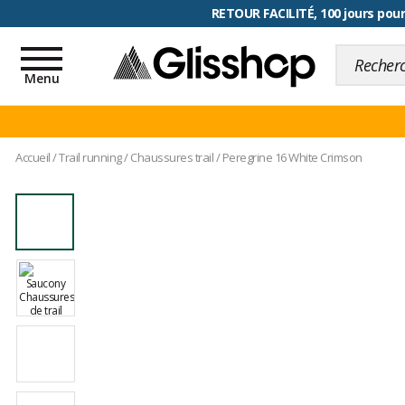
RETOUR FACILITÉ, 100 jours pour
Toggle
navigation
Menu
Accueil
/
Trail running
/
Chaussures trail
/
Peregrine 16 White Crimson