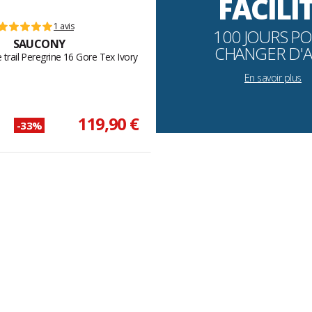
FACILI
1 avis
100 JOURS P
SAUCONY
CHANGER D'A
trail Peregrine 16 Gore Tex Ivory
En savoir plus
119,90 €
-33%