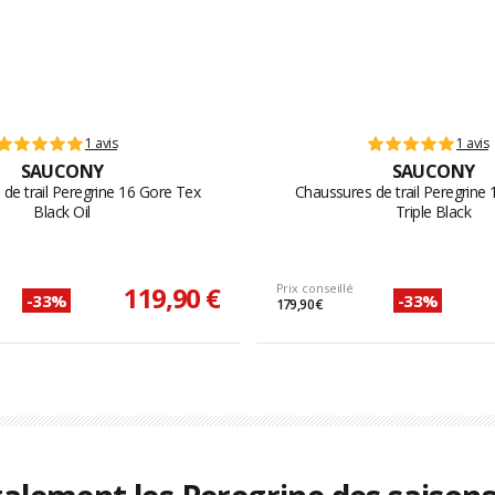
1 avis
1 avis
SAUCONY
SAUCONY
de trail Peregrine 16 Gore Tex
Chaussures de trail Peregrine
Black Oil
Triple Black
119,90 €
Prix conseillé
-33%
-33%
179,90 €