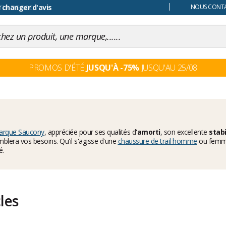
 changer d'avis
NOUS CONTAC
PROMOS D'ÉTÉ
JUSQU'À -75%
JUSQU'AU 25/08
arque Saucony
, appréciée pour ses qualités d'
amorti
, son excellente
stabi
mblera vos besoins. Qu'il s'agisse d'une
chaussure de trail homme
ou femme
é.
cles