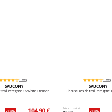
1 avis
1 avis
SAUCONY
SAUCONY
 trail Peregrine 16 White Crimson
Chaussures de trail Peregrine 1
104,90 €
Prix conseillé
-34%
-34%
159,90 €