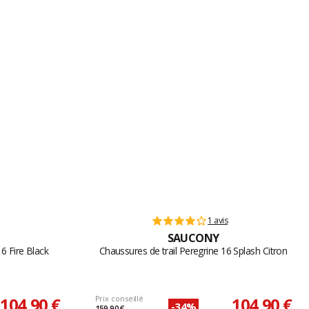
1 avis
SAUCONY
6 Fire Black
Chaussures de trail Peregrine 16 Splash Citron
104,90 €
Prix conseillé
104,90 €
-34%
159,90 €