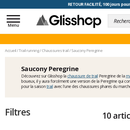
RETOUR FACILITÉ, 100 jours pour
Toggle
navigation
Menu
Accueil
/
Trail running
/
Chaussures trail
/
Saucony Peregrine
Saucony Peregrine
Découvrez sur Glisshop la
chaussure de trail
Peregrine de la
m
boueux, il y aura forcément une version de la Peregrine qui co
pour la saison
trail
avec l'une des chaussures phares du march
Filtres
10 arti