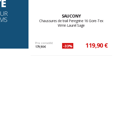
TÉ
OUR
SAUCONY
VIS
Chaussures de trail Peregrine 16 Gore-Tex
Wmn Laurel Sage
Prix conseillé
119,90 €
-33%
179,90 €