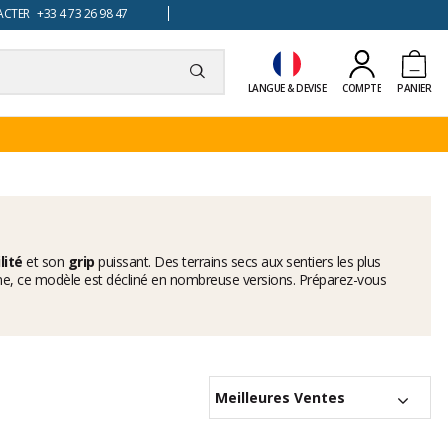
TER +33 4 73 26 98 47
LANGUE & DEVISE
COMPTE
PANIER
lité
et son
grip
puissant. Des terrains secs aux sentiers les plus
, ce modèle est décliné en nombreuse versions. Préparez-vous
Meilleures Ventes