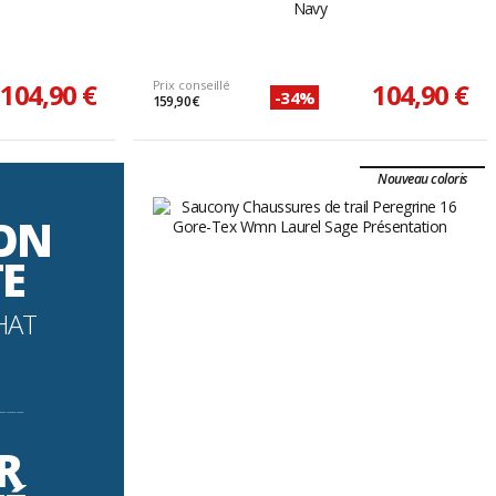
Navy
104,90 €
Prix conseillé
104,90 €
-34%
159,90 €
Nouveau coloris
SON
TE
HAT
----------
R