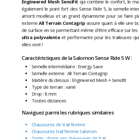
Engineered Mesh SensiFit
qui combine le confort, le ma
également le point fort des Sense Ride 5, la semelle int
amorti moelleux et un grand dynamisme pour se faire plai
externe
All Terrain Contagrip
assure quant à elle une b
de surface en se permettant même d'être efficace sur les
ultra polyvalente
et performante pour les traileuses qui 
elles vont !
Caractéristiques de la Salomon Sense Ride 5 W :
Semelle intermédiaire : Energy Save
Semelle externe : All Terrain Contagrip
Matière du dessus : Engineered Mesh + Sensifit
Type de terrain : varié
Drop : 8 mm
Toutes distances
Naviguez parmi les rubriques similaires
Chaussures de trail femme
Chaussures trail femme Salomon
Guide : choisir ses chaussures de trail