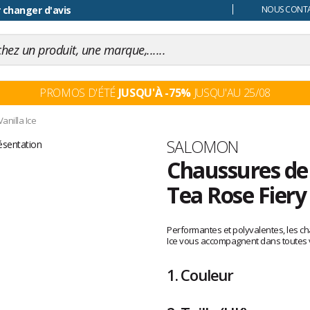
 changer d'avis
NOUS CONTAC
PROMOS D'ÉTÉ
JUSQU'À -75%
JUSQU'AU 25/08
anilla Ice
Marque
SALOMON
Chaussures de 
Tea Rose Fiery 
Les
avis
Performantes et polyvalentes, les c
clients
Ice vous accompagnent dans toutes v
1.
Couleur