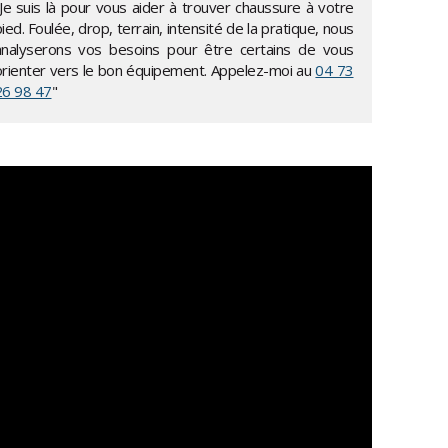
"Je suis là pour vous aider à trouver chaussure à votre
ied. Foulée, drop, terrain, intensité de la pratique, nous
analyserons vos besoins pour être certains de vous
orienter vers le bon équipement. Appelez-moi au
04 73
26 98 47
"