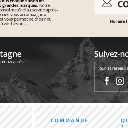
vous chaque saison les
C
s grandes marques.
Notre
nseil matériel au service après-
ionnés vous accompagne à
et vous permet de choisir du
Horaire I
 à vos besoins.
ntagne
Suivez-n
t nouveautés !
Sur les réseaux 
COMMANDE
Q
?