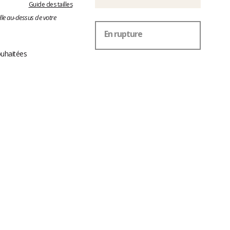
Guide des tailles
lle au-dessus de votre
En rupture
ouhaitées