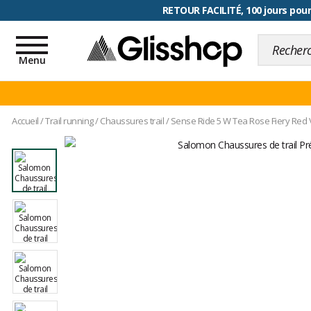
RETOUR FACILITÉ, 100 jours pour
Toggle
navigation
Menu
Accueil
/
Trail running
/
Chaussures trail
/
Sense Ride 5 W Tea Rose Fiery Red V