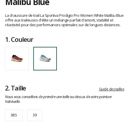
Malibu Blue
Les
avis
La chaussure de trail La Sportiva Prodigio Pro Women White Malibu Blue
clients
offre aux traileuses d'élite un mélange parfait d'amorti, stabilité et
réactivité pour des performances optimales sur de longues distances.
1.
Couleur
2.
Taille
Guide des tailles
Nous vous conseillons de prendre une taille au-dessus de votre pointure
habituelle.
38.5
39