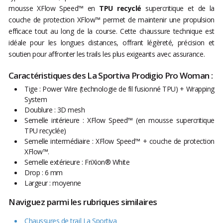
mousse XFlow Speed™ en
TPU recyclé
supercritique et de la
couche de protection XFlow™ permet de maintenir une propulsion
efficace tout au long de la course. Cette chaussure technique est
idéale pour les longues distances, offrant légèreté, précision et
soutien pour affronter les trails les plus exigeants avec assurance.
Caractéristiques des La Sportiva Prodigio Pro Woman :
Tige : Power Wire (technologie de fil fusionné TPU) + Wrapping
System
Doublure : 3D mesh
Semelle intérieure : XFlow Speed™ (en mousse supercritique
TPU recyclée)
Semelle intermédiaire : XFlow Speed™ + couche de protection
XFlow™.
Semelle extérieure : FriXion® White
Drop : 6 mm
Largeur : moyenne
Naviguez parmi les rubriques similaires
Chaussures de trail La Sportiva