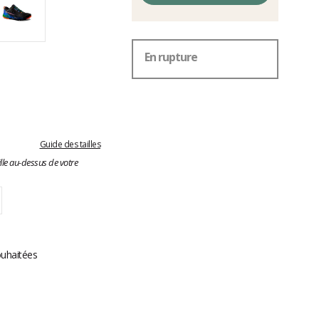
En rupture
Guide des tailles
lle au-dessus de votre
ouhaitées