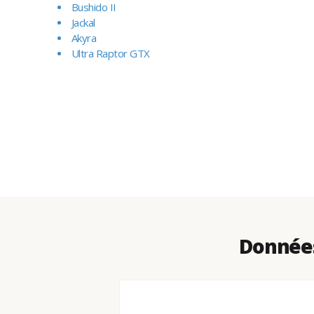
Bushido II
Jackal
Akyra
Ultra Raptor GTX
Données