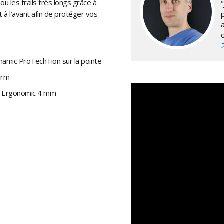
ou les trails très longs grâce à
 à l’avant afin de protéger vos
p
namic ProTechTion sur la pointe
orm
ng Ergonomic 4 mm