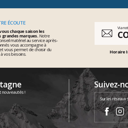
TRE ÉCOUTE
Via no
vous chaque saison les
C
s grandes marques.
Notre
nseil matériel au service après-
ionnés vous accompagne à
et vous permet de choisir du
Horaire I
 à vos besoins.
ntagne
Suivez-n
t nouveautés !
Sur les réseaux 