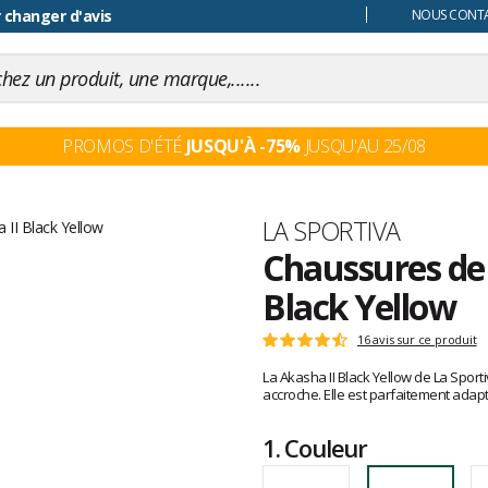
 changer d'avis
NOUS CONTAC
PROMOS D'ÉTÉ
JUSQU'À -75%
JUSQU'AU 25/08
Marque
LA SPORTIVA
Chaussures de 
Black Yellow
Les
16 avis sur ce produit
Note
avis
:
La Akasha II Black Yellow de La Sport
clients
4.7
accroche. Elle est parfaitement adap
sur
5
1.
Couleur