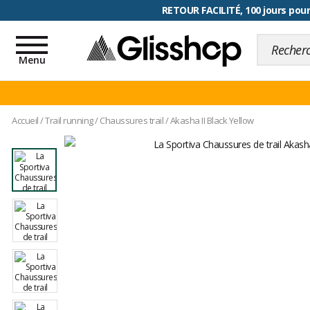
RETOUR FACILITÉ, 100 jours pour
Toggle
navigation
Menu
Accueil
/
Trail running
/
Chaussures trail
/
Akasha II Black Yellow