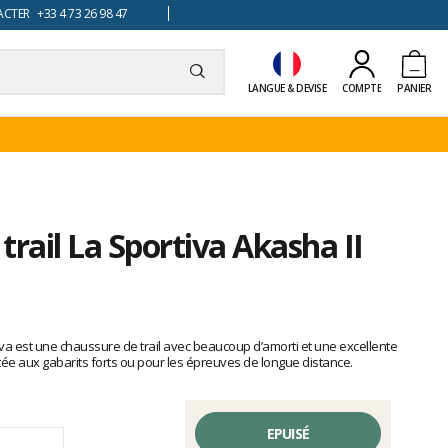
TER +33 4 73 26 98 47
LANGUE & DEVISE
COMPTE
PANIER
trail La Sportiva Akasha II
iva est une chaussure de trail avec beaucoup d’amorti et une excellente
tée aux gabarits forts ou pour les épreuves de longue distance.
EPUISÉ