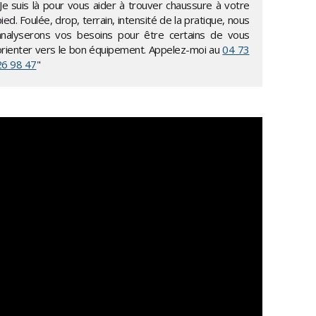
"Je suis là pour vous aider à trouver chaussure à votre
ied. Foulée, drop, terrain, intensité de la pratique, nous
analyserons vos besoins pour être certains de vous
orienter vers le bon équipement. Appelez-moi au
04 73
26 98 47
"