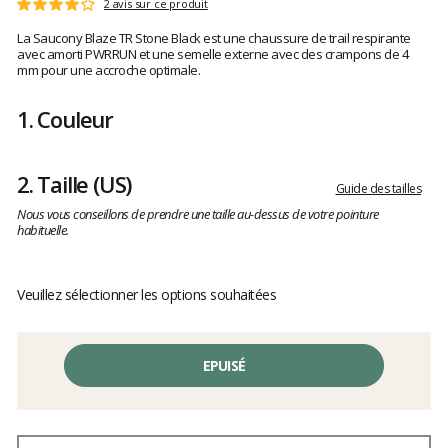
Les
2 avis sur ce produit
Note
avis
:
La Saucony Blaze TR Stone Black est une chaussure de trail respirante
clients
4
avec amorti PWRRUN et une semelle externe avec des crampons de 4
sur
mm pour une accroche optimale.
5
1.
Couleur
2.
Taille
(US)
Guide des tailles
Nous vous conseillons de prendre une taille au-dessus de votre pointure
habituelle.
Veuillez sélectionner les options souhaitées
EPUISÉ