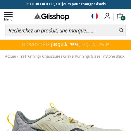
RETOUR FACILITÉ, 100 jours pour changer d'avis
Toggle
0
navigation
Menu
PROMOS D'ÉTÉ
JUSQU'À -75%
JUSQU'AU 25/08
Accueil
/
Trail running
/
Chaussures Gravel Running
/
Blaze Tr Stone Black