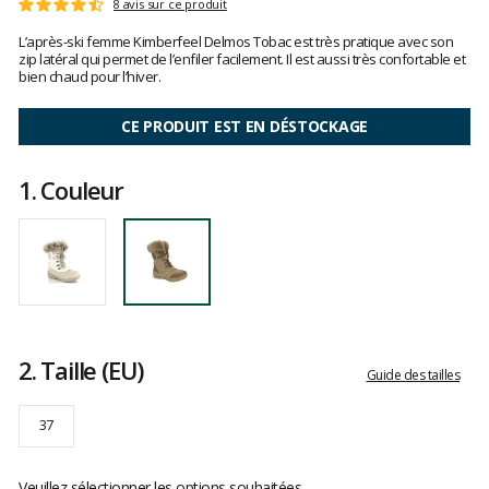
Les
8 avis sur ce produit
Note
avis
:
L’après-ski femme Kimberfeel Delmos Tobac est très pratique avec son
clients
4.5
zip latéral qui permet de l’enfiler facilement. Il est aussi très confortable et
sur
bien chaud pour l’hiver.
5
CE PRODUIT EST EN DÉSTOCKAGE
1.
Couleur
2.
Taille
(EU)
Guide des tailles
37
Veuillez sélectionner les options souhaitées