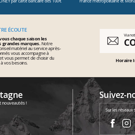
ONEY par carte bancaire dès 100€
France métropolitaine et Mon
TRE ÉCOUTE
Via no
vous chaque saison les
C
s grandes marques.
Notre
nseil matériel au service après-
ionnés vous accompagne à
et vous permet de choisir du
Horaire I
 à vos besoins.
ntagne
Suivez-n
t nouveautés !
Sur les réseaux 