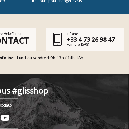
aco
100 jours pour changer d'avis
tre Help Center
Infoline
ONTACT
+33 4 73 26 98 47
Fermé le 15/08
nfoline
Lundi au Vendredi 9h-13h / 14h-18h
ous #glisshop
sociaux