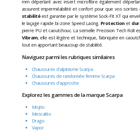
mm déperlant avec insert microfibre également déperlan
assurent imperméabilité et confort pour que vos sorties 
stabilité
est garantie par le système Sock-Fit XT qui enve
le laçage rapide bi-zone Speed Lacing.
Protection
et
dur
pierre PU et caoutchouc. La semelle Precision Tech Roll 
Vibram
, elle est légère et technique, fabriquée en caout
tout en apportant beaucoup de stabilité.
Naviguez parmi les rubriques similaires
Chaussures d'alpinisme Scarpa
Chaussures de randonnée femme Scarpa
Chaussures d'approche
Explorez les gammes de la marque Scarpa
Mojito
Mescalito
Drago
Vapor