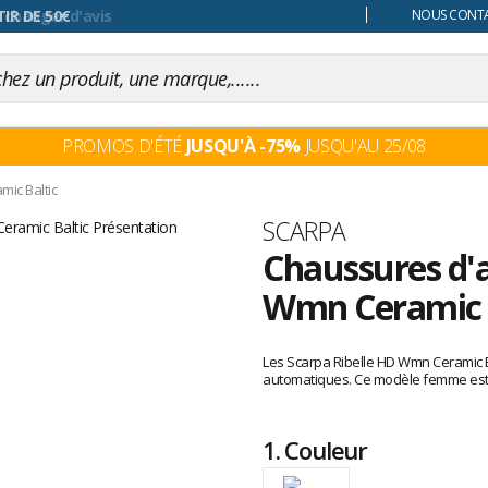
 changer d'avis
NOUS CONTAC
PROMOS D'ÉTÉ
JUSQU'À -75%
JUSQU'AU 25/08
ic Baltic
Marque
SCARPA
Chaussures d'a
Wmn Ceramic 
Les
avis
Les Scarpa Ribelle HD Wmn Ceramic B
clients
automatiques. Ce modèle femme est d
1.
Couleur