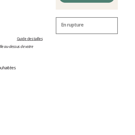
En rupture
Guide des tailles
lle au-dessus de votre
ouhaitées