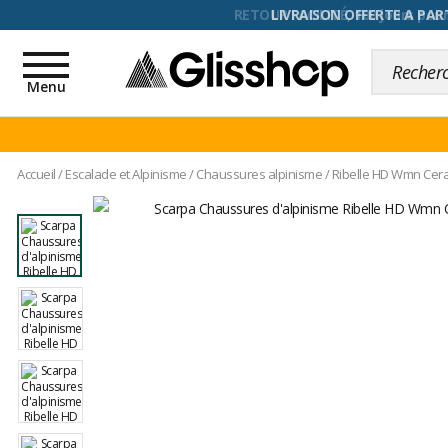
RETOUR FACILITÉ, 100 jours pour
Toggle
navigation
Menu
Accueil
/
Escalade et Alpinisme
/
Chaussures alpinisme
/
Ribelle HD Wmn Ceram