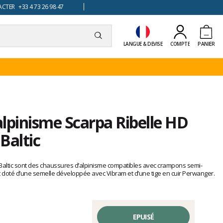
TER +33 4 73 26 98 47
LANGUE & DEVISE
COMPTE
PANIER
lpinisme Scarpa Ribelle HD
Baltic
altic sont des chaussures d’alpinisme compatibles avec crampons semi-
oté d’une semelle développée avec Vibram et d’une tige en cuir Perwanger.
EPUISÉ