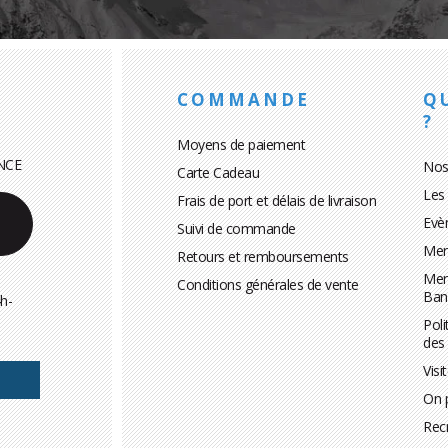
COMMANDE
Q
?
Moyens de paiement
NCE
Nos
Carte Cadeau
Les
Frais de port et délais de livraison
Evè
Suivi de commande
Men
Retours et remboursements
Men
Conditions générales de vente
Ban
h-
Poli
des
Visi
On 
Rec