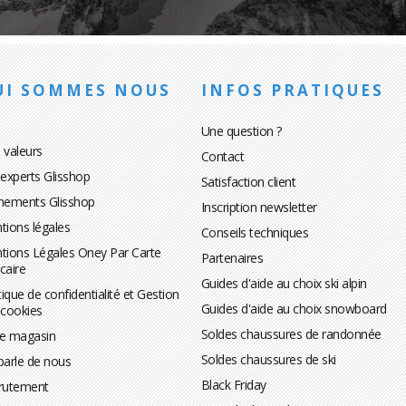
UI SOMMES NOUS
INFOS PRATIQUES
Une question ?
 valeurs
Contact
 experts Glisshop
Satisfaction client
nements Glisshop
Inscription newsletter
tions légales
Conseils techniques
tions Légales Oney Par Carte
Partenaires
caire
Guides d'aide au choix ski alpin
tique de confidentialité et Gestion
Guides d'aide au choix snowboard
 cookies
Soldes chaussures de randonnée
te magasin
Soldes chaussures de ski
parle de nous
Black Friday
rutement