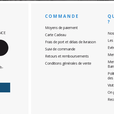
COMMANDE
Q
?
Moyens de paiement
NCE
Nos
Carte Cadeau
Les
Frais de port et délais de livraison
Evè
Suivi de commande
Men
Retours et remboursements
Men
Conditions générales de vente
Ban
h-
Poli
des
Visi
On 
Rec