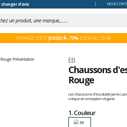
 changer d'avis
NOUS CONTAC
PROMOS D'ÉTÉ
JUSQU'À -75%
JUSQU'AU 25/08
Marque
EB
Chaussons d'es
Rouge
Les
avis
Les chaussons d'escalade Jarvis Lace
clients
unique et conception végane.
1.
Couleur