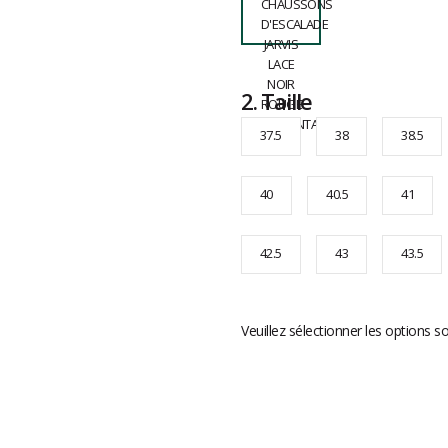
2.
Taille
37.5
38
38.5
40
40.5
41
42.5
43
43.5
Veuillez sélectionner les options s