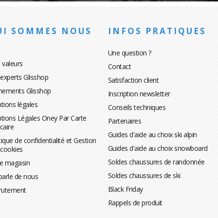
UI SOMMES NOUS
INFOS PRATIQUES
Une question ?
 valeurs
Contact
 experts Glisshop
Satisfaction client
nements Glisshop
Inscription newsletter
tions légales
Conseils techniques
tions Légales Oney Par Carte
Partenaires
caire
Guides d'aide au choix ski alpin
tique de confidentialité et Gestion
Guides d'aide au choix snowboard
 cookies
Soldes chaussures de randonnée
te magasin
Soldes chaussures de ski
parle de nous
Black Friday
rutement
Rappels de produit