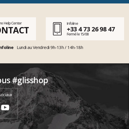
tre Help Center
Infoline
ONTACT
+33 4 73 26 98 47
Fermé le 15/08
nfoline
Lundi au Vendredi 9h-13h / 14h-18h
ous #glisshop
sociaux