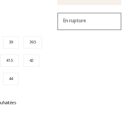
En rupture
39
39.5
41.5
42
44
ouhaitées