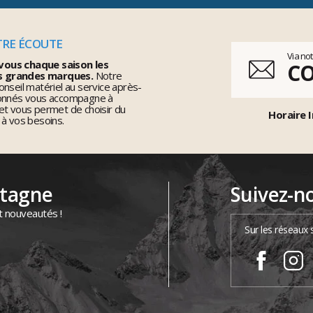
TRE ÉCOUTE
Via no
vous chaque saison les
C
s grandes marques.
Notre
nseil matériel au service après-
ionnés vous accompagne à
et vous permet de choisir du
Horaire I
 à vos besoins.
ntagne
Suivez-n
t nouveautés !
Sur les réseaux 