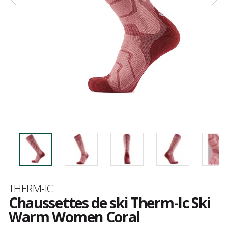
Marque
THERM-IC
Chaussettes de ski Therm-Ic Ski
Warm Women Coral