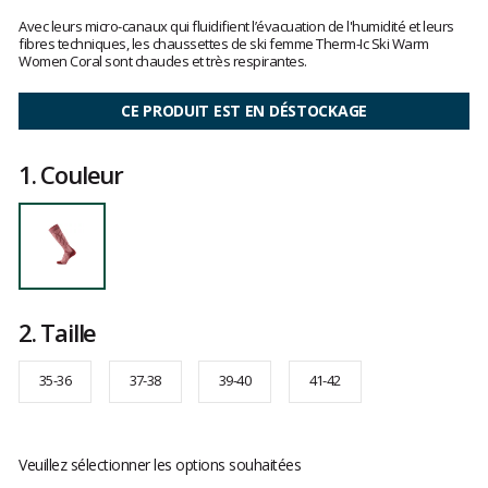
Les
avis
Avec leurs micro-canaux qui fluidifient l’évacuation de l'humidité et leurs
clients
fibres techniques, les chaussettes de ski femme Therm-Ic Ski Warm
Women Coral sont chaudes et très respirantes.
CE PRODUIT EST EN DÉSTOCKAGE
1.
Couleur
2.
Taille
35-36
37-38
39-40
41-42
Veuillez sélectionner les options souhaitées