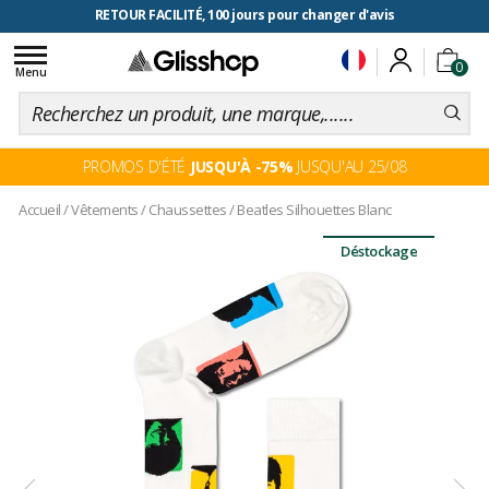
RETOUR FACILITÉ, 100 jours pour changer d'avis
Toggle
0
navigation
Menu
PROMOS D'ÉTÉ
JUSQU'À -75%
JUSQU'AU 25/08
Accueil
/
Vêtements
/
Chaussettes
/
Beatles Silhouettes Blanc
Déstockage