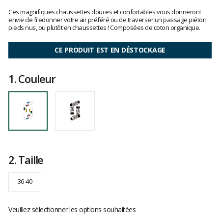
Les
avis
Ces magnifiques chaussettes douces et confortables vous donneront
clients
envie de fredonner votre air préféré ou de traverser un passage piéton
pieds nus, ou plutôt en chaussettes ! Composées de coton organique.
CE PRODUIT EST EN DÉSTOCKAGE
1.
Couleur
2.
Taille
36-40
Veuillez sélectionner les options souhaitées