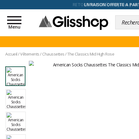
RETOUR FACILITÉ, 100 jours pour
Toggle
navigation
Menu
Accueil
/
Vêtements
/
Chaussettes
/
The Classics Mid High Rose