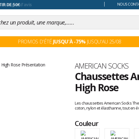
 changer d'avis
NOUS CONTAC
PROMOS D'ÉTÉ
JUSQU'À -75%
JUSQU'AU 25/08
Marque
AMERICAN SOCKS
Chaussettes Am
High Rose
Les
avis
Les chaussettes American Socks The Cl
clients
coton, nylon et élasthanne, tout en é
Couleur