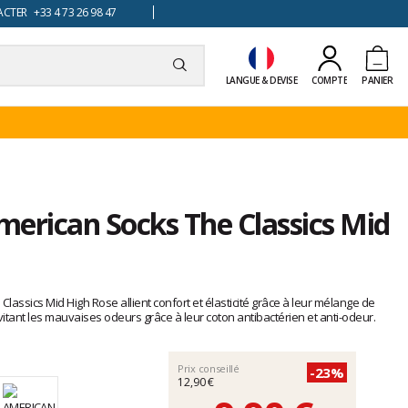
TER +33 4 73 26 98 47
LANGUE & DEVISE
COMPTE
PANIER
erican Socks The Classics Mid
assics Mid High Rose allient confort et élasticité grâce à leur mélange de
vitant les mauvaises odeurs grâce à leur coton antibactérien et anti-odeur.
Prix conseillé
-23%
12,90 €