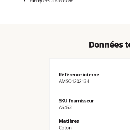
Fabriquées à Barcelone
Données te
Référence interne
AMSO1202134
SKU fournisseur
AS453
Matières
Coton