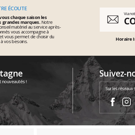
TRE ÉCOUTE
Via no
vous chaque saison les
C
s grandes marques.
Notre
nseil matériel au service après-
ionnés vous accompagne à
et vous permet de choisir du
Horaire I
 à vos besoins.
ntagne
Suivez-n
t nouveautés !
Sur les réseaux 