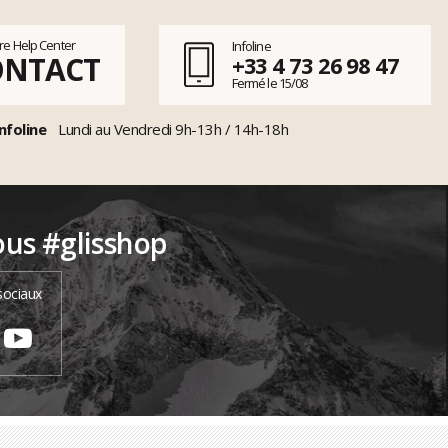
tre Help Center
Infoline
ONTACT
+33 4 73 26 98 47
Fermé le 15/08
nfoline
Lundi au Vendredi 9h-13h / 14h-18h
ous #glisshop
sociaux