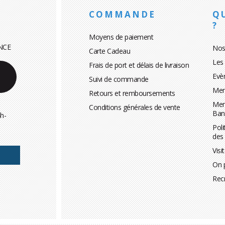
COMMANDE
Q
?
Moyens de paiement
NCE
Nos
Carte Cadeau
Les
Frais de port et délais de livraison
Evè
Suivi de commande
Men
Retours et remboursements
Men
Conditions générales de vente
Ban
h-
Poli
des
Visi
On 
Rec