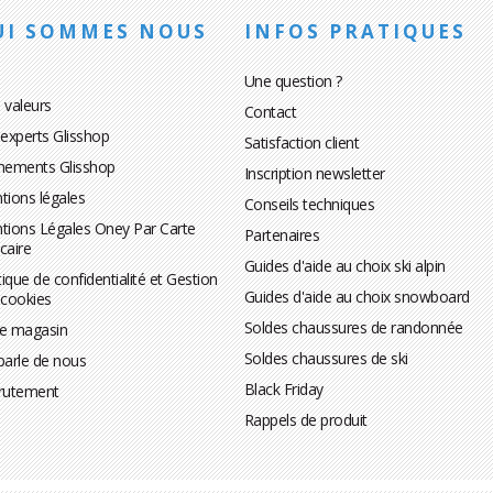
UI SOMMES NOUS
INFOS PRATIQUES
Une question ?
 valeurs
Contact
 experts Glisshop
Satisfaction client
nements Glisshop
Inscription newsletter
tions légales
Conseils techniques
tions Légales Oney Par Carte
Partenaires
caire
Guides d'aide au choix ski alpin
tique de confidentialité et Gestion
Guides d'aide au choix snowboard
 cookies
Soldes chaussures de randonnée
te magasin
Soldes chaussures de ski
parle de nous
Black Friday
rutement
Rappels de produit