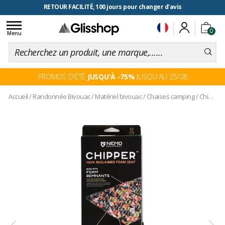
RETOUR FACILITÉ, 100 jours pour changer d'avis
Toggle
0
navigation
Menu
PROMOS D'ÉTÉ
JUSQU'À -75%
JUSQU'AU 25/08
Accueil
/
Randonnée Bivouac
/
Matériel bivouac
/
Chaises camping
/
Chipper Wabi Sabi