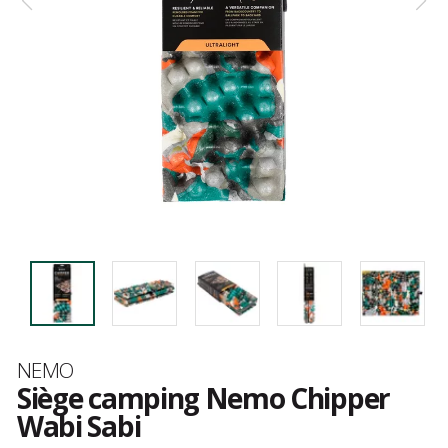
Marque
NEMO
Siège camping Nemo Chipper
Wabi Sabi