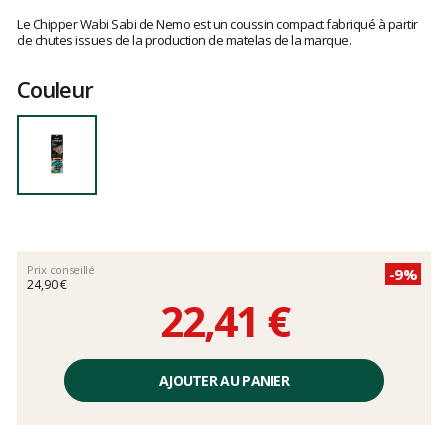
Les
avis
Le Chipper Wabi Sabi de Nemo est un coussin compact fabriqué à partir
clients
de chutes issues de la production de matelas de la marque.
Couleur
Prix conseillé
-9%
24,90 €
22,41 €
Prix
unitaire,
AJOUTER AU PANIER
hors
frais