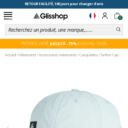
RETOUR FACILITÉ, 100 jours pour changer d'avis
Toggle
0
navigation
Menu
PROMOS D'ÉTÉ
JUSQU'À -75%
JUSQU'AU 25/08
Accueil
/
Vêtements
/
Accessoires Vetements
/
Casquettes
/
Sefton Cap Cloudy Blue