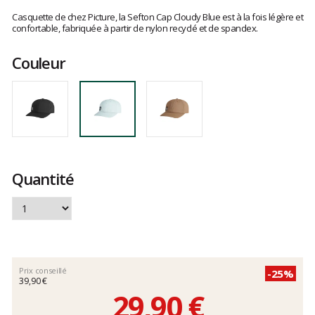
Les
avis
Casquette de chez Picture, la Sefton Cap Cloudy Blue est à la fois légère et
clients
confortable, fabriquée à partir de nylon recyclé et de spandex.
Couleur
Quantité
Prix conseillé
-25%
39,90 €
29,90 €