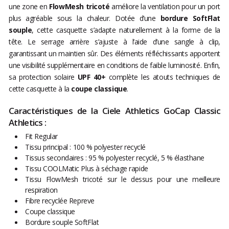
une zone en
FlowMesh tricoté
améliore la ventilation pour un port
plus agréable sous la chaleur. Dotée d’une
bordure SoftFlat
souple
, cette casquette s’adapte naturellement à la forme de la
tête. Le serrage arrière s’ajuste à l’aide d’une sangle à clip,
garantissant un maintien sûr. Des éléments réfléchissants apportent
une visibilité supplémentaire en conditions de faible luminosité. Enfin,
sa protection solaire
UPF 40+
complète les atouts techniques de
cette casquette à la
coupe classique
.
Caractéristiques de la Ciele Athletics GoCap Classic
Athletics :
Fit Regular
Tissu principal : 100 % polyester recyclé
Tissus secondaires : 95 % polyester recyclé, 5 % élasthane
Tissu COOLMatic Plus à séchage rapide
Tissu FlowMesh tricoté sur le dessus pour une meilleure
respiration
Fibre recyclée Repreve
Coupe classique
Bordure souple SoftFlat