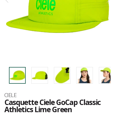
Marque
CIELE
Casquette Ciele GoCap Classic
Athletics Lime Green