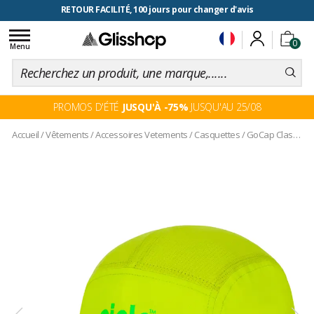
RETOUR FACILITÉ, 100 jours pour changer d'avis
Toggle
0
navigation
Menu
PROMOS D'ÉTÉ
JUSQU'À -75%
JUSQU'AU 25/08
Accueil
/
Vêtements
/
Accessoires Vetements
/
Casquettes
/
GoCap Classic Athletics Lime Green