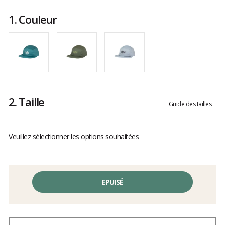
Les
avis
1.
Couleur
clients
2.
Taille
Guide des tailles
Veuillez sélectionner les options souhaitées
EPUISÉ