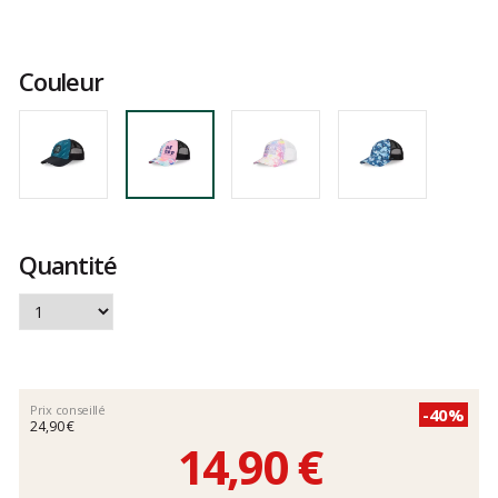
Les
avis
clients
Couleur
Quantité
Prix conseillé
-40%
24,90 €
14,90 €