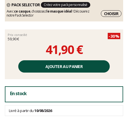
PACK SELECTOR
Créez votre pack personnalisé
Avec
ce casque
, choisissez
le masque idéal
! Découvrez
CHOISIR
notre Pack Selector
Prix conseillé
-30%
59,90 €
41,90 €
Prix
unitaire,
AJOUTER AU PANIER
hors
frais
En stock
Livré à partir du
10/08/2026