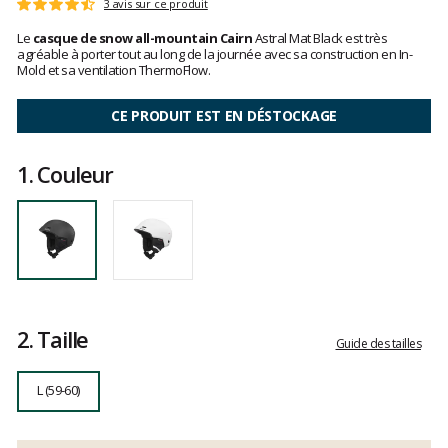
Référence
0-
Les
3 avis sur ce produit
Note
60614-
avis
:
Le
casque de snow all-mountain Cairn
Astral Mat Black est très
0-
clients
4.6
agréable à porter tout au long de la journée avec sa construction en In-
02
sur
Mold et sa ventilation ThermoFlow.
L
5
CE PRODUIT EST EN DÉSTOCKAGE
1.
Couleur
2.
Taille
Guide des tailles
L (59-60)