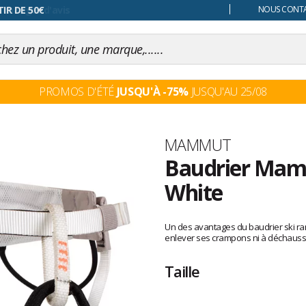
 changer d'avis
NOUS CONTAC
PROMOS D'ÉTÉ
JUSQU'À -75%
JUSQU'AU 25/08
Marque
MAMMUT
Baudrier Mamm
White
Les
avis
Un des avantages du baudrier ski rand
clients
enlever ses crampons ni à déchauss
Taille