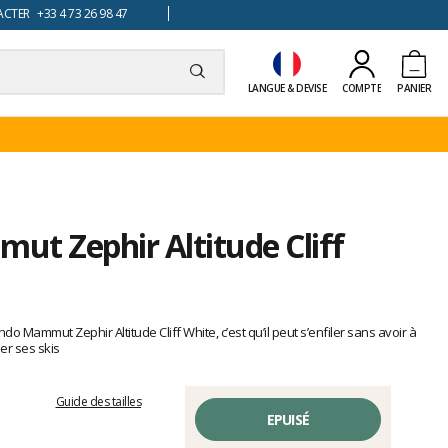
TER +33 4 73 26 98 47
LANGUE & DEVISE
COMPTE
PANIER
ut Zephir Altitude Cliff
o Mammut Zephir Altitude Cliff White, c’est qu’il peut s’enfiler sans avoir à
er ses skis
Guide des tailles
EPUISÉ