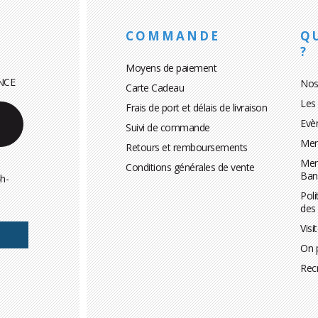
COMMANDE
Q
?
Moyens de paiement
NCE
Nos
Carte Cadeau
Les
Frais de port et délais de livraison
Evè
Suivi de commande
Men
Retours et remboursements
Men
Conditions générales de vente
Ban
h-
Poli
des
Visi
On 
Rec