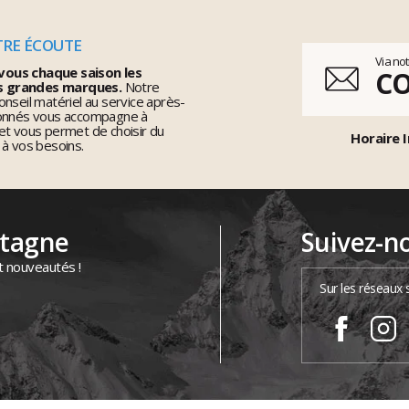
TRE ÉCOUTE
Via no
vous chaque saison les
C
s grandes marques.
Notre
nseil matériel au service après-
ionnés vous accompagne à
et vous permet de choisir du
Horaire I
 à vos besoins.
ntagne
Suivez-n
t nouveautés !
Sur les réseaux 