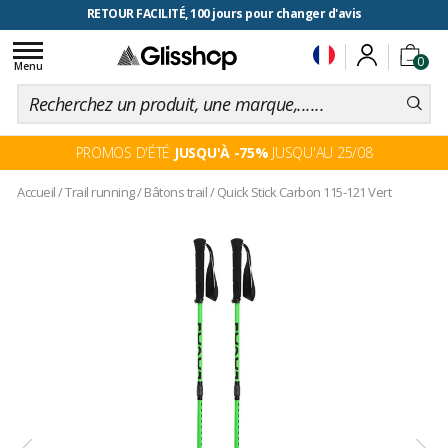
RETOUR FACILITÉ, 100 jours pour changer d'avis
Toggle
0
navigation
Menu
PROMOS D'ÉTÉ
JUSQU'À -75%
JUSQU'AU 25/08
Accueil
/
Trail running
/
Bâtons trail
/
Quick Stick Carbon 115-121 Vert