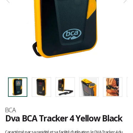
Marque
BCA
Dva BCA Tracker 4 Yellow Black
Les
avis
Caractérisé par sa rapidité et sa facilité d'utilisation, le DVA Tracker 4 du