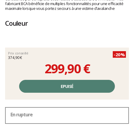
clients
fabricant BCA bénéficie de multiples fonctionnalités pour une efficacité
maximale lorsque vous portez secours à une victime d’avalanche
Couleur
Prix conseillé
-20%
374,90 €
299,90 €
Prix
unitaire,
EPUISÉ
hors
frais
En rupture