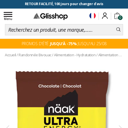
RETOUR FACILITÉ, 100 jours pour changer d'avis
Toggle
0
navigation
Menu
PROMOS D'ÉTÉ
JUSQU'À -75%
JUSQU'AU 25/08
Accueil
/
Randonnée Bivouac
/
Alimentation - Hydratation
/
Alimentation sportif