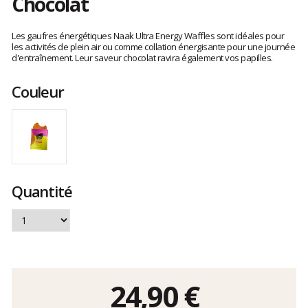
Chocolat
Les
avis
Les gaufres énergétiques Naak Ultra Energy Waffles sont idéales pour
clients
les activités de plein air ou comme collation énergisante pour une journée
d'entraînement. Leur saveur chocolat ravira également vos papilles.
Couleur
Quantité
24,90 €