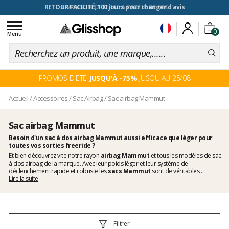
RETOUR FACILITÉ, 100 jours pour changer d'avis
Toggle
0
navigation
Menu
PROMOS D'ÉTÉ
JUSQU'À -75%
JUSQU'AU 25/08
Accueil
/
Accessoires
/
Sac Airbag
/
Sac airbag Mammut
Sac airbag Mammut
Besoin d'un sac à dos airbag Mammut aussi efficace que léger pour
toutes vos sorties freeride ?
Et bien découvrez vite notre rayon
airbag Mammut
et tous les modèles de sac
à dos airbag de la marque. Avec leur poids léger et leur système de
déclenchement rapide et robuste les
sacs Mammut
sont de véritables
références sur le marché. Sans être toutefois une garantie infaillible ils vous
Lire la suite
permettront de maximiser vos chances en cas de départ d'avalanche. Alors
n'hésitez pas plus longtemps et faites vous plaisir avec un nouveau
sac airbag ski
Mammut
.
Filtrer