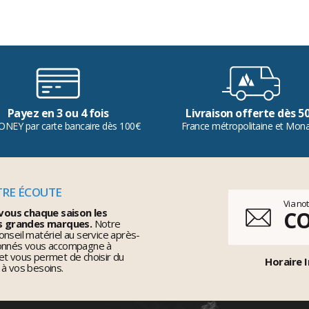
Payez en 3 ou 4 fois
Livraison offerte dès 5
ONEY par carte bancaire dès 100€
France métropolitaine et Mon
TRE ÉCOUTE
Via no
vous chaque saison les
C
s grandes marques.
Notre
nseil matériel au service après-
ionnés vous accompagne à
et vous permet de choisir du
Horaire I
 à vos besoins.