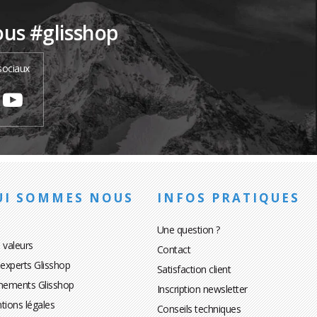
ous #glisshop
sociaux
UI SOMMES NOUS
INFOS PRATIQUES
Une question ?
 valeurs
Contact
 experts Glisshop
Satisfaction client
nements Glisshop
Inscription newsletter
tions légales
Conseils techniques