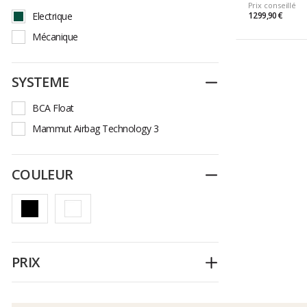
Prix conseillé
Electrique
1 299,90 €
Mécanique
SYSTEME
Replier
BCA Float
Mammut Airbag Technology 3
COULEUR
Replier
PRIX
Déplier