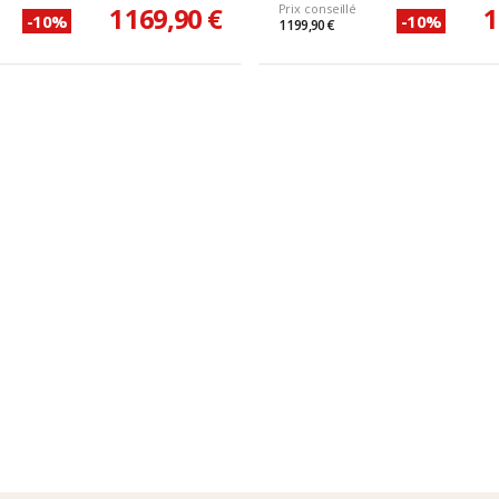
1 169,90 €
Prix conseillé
1
-10%
-10%
1 199,90 €