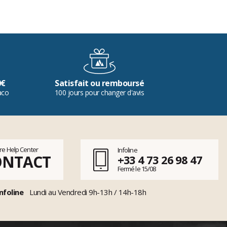
0€
Satisfait ou remboursé
aco
100 jours pour changer d'avis
tre Help Center
Infoline
ONTACT
+33 4 73 26 98 47
Fermé le 15/08
nfoline
Lundi au Vendredi 9h-13h / 14h-18h