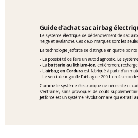
Guide d’achat sac airbag électriq
Le système électrique de déclenchement de sac airbag
neige et avalanche. Ces deux marques sont les seules
La technologie Jetforce se distingue en quatre points
- La possibilité de faire un autodiagnostic. Le syst
- La
batterie au lithium-ion
, entièrement rechargea
- L'
airbag en Cordura
est fabriqué à partir d'un maté
- Le ventilateur gonfle l'airbag de 200 L en 4 secon
Comme le système électronique ne nécessite ni car
s'entraîner, sans provoquer de coûts supplémentaire
Jetforce est un système révolutionnaire qui extrait l'air