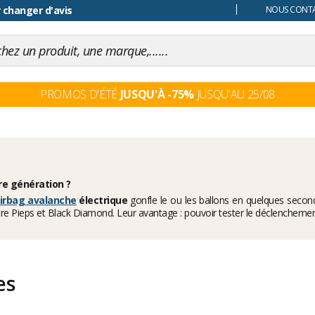
 changer d'avis
NOUS CONTAC
PROMOS D'ÉTÉ
JUSQU'À -75%
JUSQU'AU 25/08
ère génération ?
irbag avalanche
électrique
gonfle le ou les ballons en quelques second
entre Pieps et Black Diamond. Leur avantage : pouvoir tester le déclenchemen
es