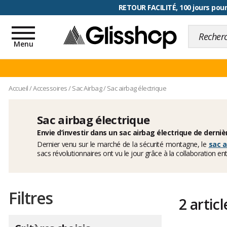
RETOUR FACILITÉ, 100 jours pour
Toggle
navigation
Menu
Accueil
/
Accessoires
/
Sac Airbag
/
Sac airbag électrique
Sac airbag électrique
Envie d’investir dans un sac airbag électrique de derni
Dernier venu sur le marché de la sécurité montagne, le
sac a
sacs révolutionnaires ont vu le jour grâce à la collaboration 
Filtres
2 articl