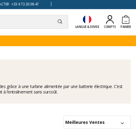
TER +33 4 73 26 98 47
LANGUE & DEVISE
COMPTE
PANIER
es grâce à une turbine alimentée par une batterie électrique. C’est
t à l’entraînement sans surcoût.
Meilleures Ventes