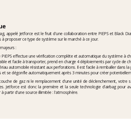
ue
, appelé Jetforce est le fruit d'une collaboration entre PIEPS et Black D
 à proposer ce type de système sur le marché à ce jour.
 majeurs :
ème PIEPS effectue une vérification complète et automatique du système à 
ble et facile à transporter, prend en charge 4 déploiements par cycle de ch
riau automobile résistant aux perforations. Il est facile à remballer dans la
des et se dégonfle automatiquement après 3 minutes pour créer potentiellem
touche de gaz ni le remplacement d'une unité de déclenchement, votre 
s. Jetforce est donc la première et la seule technologie d'airbag pour av
 à partir d'une source illimitée : l'atmosphère.