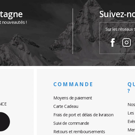
ntagne
Suivez-n
t nouveautés !
Sur les réseaux 
COMMANDE
Q
?
Moyens de paiement
NCE
Nos
Carte Cadeau
Les
Frais de port et délais de livraison
Evè
Suivi de commande
Men
Retours et remboursements