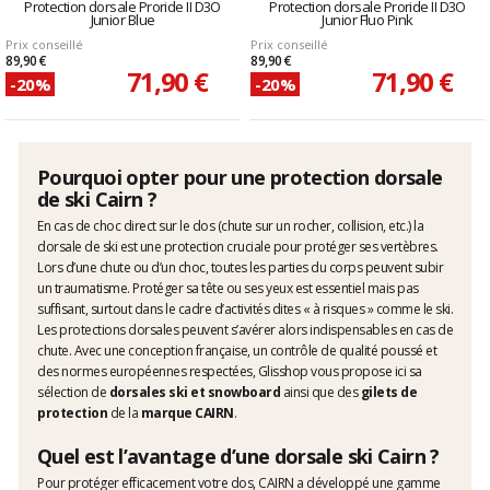
Protection dorsale Proride II D3O
Protection dorsale Proride II D3O
Junior Blue
Junior Fluo Pink
Prix conseillé
Prix conseillé
89,90 €
89,90 €
71,90 €
71,90 €
-20%
-20%
Pourquoi opter pour une protection dorsale
de ski Cairn ?
En cas de choc direct sur le dos (chute sur un rocher, collision, etc.) la
dorsale de ski est une protection cruciale pour protéger ses vertèbres.
Lors d’une chute ou d’un choc, toutes les parties du corps peuvent subir
un traumatisme. Protéger sa tête ou ses yeux est essentiel mais pas
suffisant, surtout dans le cadre d’activités dites « à risques » comme le ski.
Les protections dorsales peuvent s’avérer alors indispensables en cas de
chute. Avec une conception française, un contrôle de qualité poussé et
des normes européennes respectées, Glisshop vous propose ici sa
sélection de
dorsales ski et snowboard
ainsi que des
gilets de
protection
de la
marque CAIRN
.
Quel est l’avantage d’une dorsale ski Cairn ?
Pour protéger efficacement votre dos, CAIRN a développé une gamme