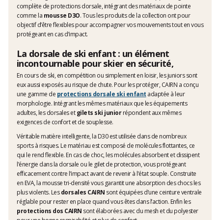
complète de protections dorsale, intégrant des matériaux de pointe
comme la
mousse D3O
. Tous les produits de la collection ont pour
objectif d’être flexibles pour accompagner vos mouvements tout en vous
protégeant en cas d’impact.
La dorsale de ski enfant : un élément
incontournable pour skier en sécurité,
En cours de ski, en compétition ou simplement en loisir, les juniors sont
eux aussi exposés au risque de chute. Pour les protéger, CAIRN a conçu
une gamme de
protections dorsale ski enfant
adaptée à leur
morphologie. Intégrant les mêmes matériaux que les équipements
adultes, les dorsales et
gilets ski junior
répondent aux mêmes
exigences de confort et de souplesse.
Véritable matière intelligente, la D30 est utilisée dans de nombreux
sports à risques. Le matériau est composé de molécules flottantes, ce
qui le rend flexible. En cas de choc, les molécules absorbent et dissipent
l’énergie dans la dorsale ou le gilet de protection, vous protégeant
efficacement contre l’impact avant de revenir à l’état souple. Construite
en EVA, la mousse tri-densité vous garantit une absorption des chocs les
plus violents. Les
dorsales CAIRN
sont équipées d’une ceinture ventrale
réglable pour rester en place quand vous êtes dans l’action. Enfin les
protections dos CAIRN
sont élaborées avec du mesh et du polyester