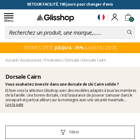
RETOUR FACILITÉ, 100 jours pour changer d'avis
Toggle
0
navigation
Menu
PROMOS D'ÉTÉ
JUSQU'À -75%
JUSQU'AU 25/08
Accueil
/
Accessoires
/
Protection
/
Dorsale
/
Dorsale Cairn
Dorsale Cairn
Vous souhaitez investir dans une dorsale de ski Cairn solide ?
Et bien voici la sélection Glisshop avec des modèles adaptés à tous les membres
de la famille. Une bonne dorsale, c’est l’assurance de pouvoir s’amuser dans le
snowpark et partout ailleurs sur la montagne avec une sécurité maximale.
Découvrez vite toutes les dorsales de ski adulte ainsi qu’une gamme complète de
Lire la suite
dorsale ski enfant Cairn
!
Filtrer