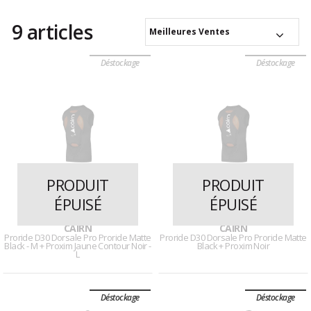
9 articles
Meilleures Ventes
Déstockage
Déstockage
PRODUIT
PRODUIT
ÉPUISÉ
ÉPUISÉ
29 avis
29 avis
CAIRN
CAIRN
Proride D30 Dorsale Pro Proride Matte
Proride D30 Dorsale Pro Proride Matte
Black - M + Proxim Jaune Contour Noir -
Black + Proxim Noir
L
Déstockage
Déstockage