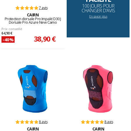
100 JOURS POUR
7 avis
CHANGER D'AVIS
CAIRN
En savoir plus
Protection dorsale Pro Impakt D30 J
Dorsale Pro Azure New Camo
Prix conseillé
64,90 €
38,90 €
-40%
8 avis
8 avis
CAIRN
CAIRN