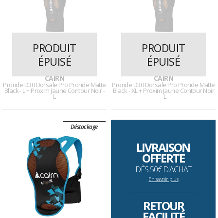
PRODUIT
PRODUIT
ÉPUISÉ
ÉPUISÉ
29 avis
29 avis
CAIRN
CAIRN
Proride D30 Dorsale Pro Proride Matte
Proride D30 Dorsale Pro Proride Matte
Black - L + Proxim Jaune Contour Noir -
Black - XL + Proxim Jaune Contour Noir
L
- L
Déstockage
LIVRAISON
OFFERTE
DÈS 50€ D'ACHAT
En savoir plus
--------------------------------------------------------------------
RETOUR
FACILITÉ