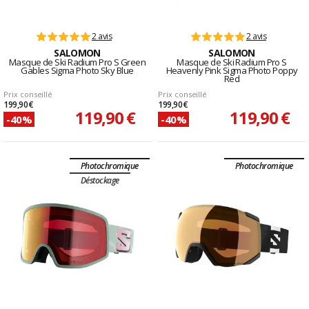
2 avis
2 avis
SALOMON
SALOMON
Masque de Ski Radium Pro S Green
Masque de Ski Radium Pro S
Gables Sigma Photo Sky Blue
Heavenly Pink Sigma Photo Poppy
Red
Prix conseillé
Prix conseillé
199,90 €
199,90 €
119,90 €
119,90 €
-40%
-40%
Photochromique
Photochromique
Déstockage