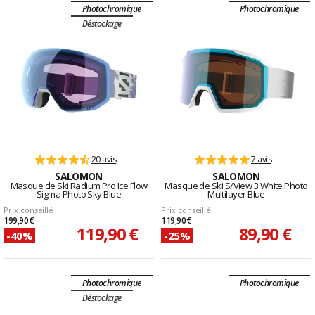
Photochromique
Photochromique
Déstockage
20 avis
7 avis
SALOMON
SALOMON
Masque de Ski Radium Pro Ice Flow
Masque de Ski S/View 3 White Photo
Sigma Photo Sky Blue
Multilayer Blue
Prix conseillé
Prix conseillé
199,90 €
119,90 €
119,90 €
89,90 €
-40%
-25%
Photochromique
Photochromique
Déstockage