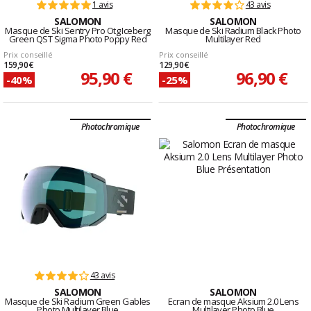
1 avis
43 avis
SALOMON
SALOMON
Masque de Ski Sentry Pro Otg Iceberg
Masque de Ski Radium Black Photo
Green QST Sigma Photo Poppy Red
Multilayer Red
Prix conseillé
Prix conseillé
159,90 €
129,90 €
95,90 €
96,90 €
-40%
-25%
Photochromique
Photochromique
43 avis
SALOMON
SALOMON
Masque de Ski Radium Green Gables
Ecran de masque Aksium 2.0 Lens
Photo Multilayer Blue
Multilayer Photo Blue