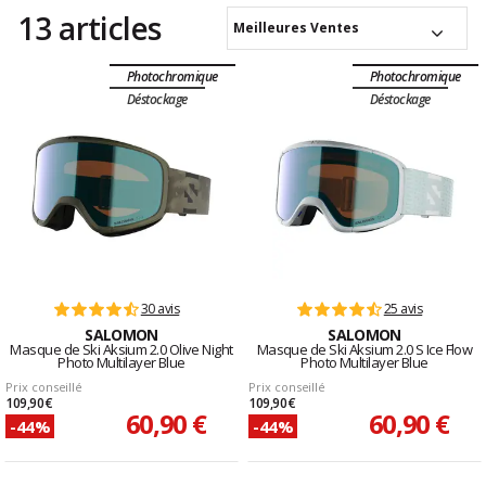
13 articles
Meilleures Ventes
Photochromique
Photochromique
Déstockage
Déstockage
30 avis
25 avis
SALOMON
SALOMON
Masque de Ski Aksium 2.0 Olive Night
Masque de Ski Aksium 2.0 S Ice Flow
Photo Multilayer Blue
Photo Multilayer Blue
Prix conseillé
Prix conseillé
109,90 €
109,90 €
60,90 €
60,90 €
-44%
-44%