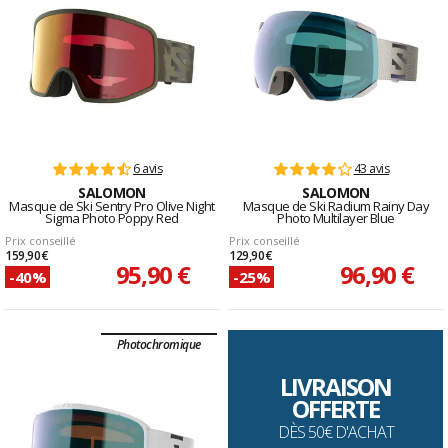
6 avis
43 avis
SALOMON
SALOMON
Masque de Ski Sentry Pro Olive Night
Masque de Ski Radium Rainy Day
Sigma Photo Poppy Red
Photo Multilayer Blue
Prix conseillé
Prix conseillé
159,90 €
129,90 €
95,90 €
96,90 €
-40%
-25%
Photochromique
LIVRAISON
OFFERTE
DÈS 50€ D'ACHAT