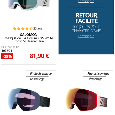
En savoir plus
--------------------------------------------------------------------
RETOUR
FACILITÉ
100 JOURS POUR
25 avis
CHANGER D'AVIS
SALOMON
En savoir plus
Masque de Ski Aksium 2.0 S White
Photo Multilayer Blue
Prix conseillé
109,90 €
81,90 €
-25%
Photochromique
Photochromique
Déstockage
Déstockage