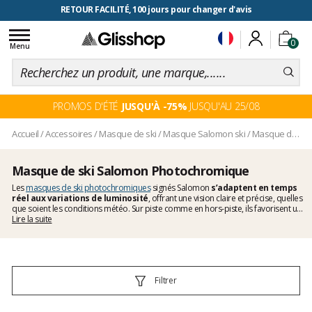
RETOUR FACILITÉ, 100 jours pour changer d'avis
Toggle
0
navigation
Menu
PROMOS D'ÉTÉ
JUSQU'À -75%
JUSQU'AU 25/08
Accueil
/
Accessoires
/
Masque de ski
/
Masque Salomon ski
/
Masque de ski Salomon Photochromique
Masque de ski Salomon Photochromique
Les
masques de ski photochromiques
signés Salomon
s’adaptent en temps
réel aux variations de luminosité
, offrant une vision claire et précise, quelles
que soient les conditions météo. Sur piste comme en hors-piste, ils favorisent un
réel confort visuel
Lire la suite
pour que rien ne vienne perturber vos descentes. Si vous
souhaitez comparer avec les modèles d’autres marques, explorez les
masques
de ski Scott photochromiques
, les
masques Cairn photochromiques
ou encore
les
masques skis Julbo photochromiques
. Naviguez sur Glisshop et profitez de
notre large choix de
masques de ski
conçus pour répondre aux attentes des
skieurs les plus attentifs à la qualité de leur équipement.
Filtrer