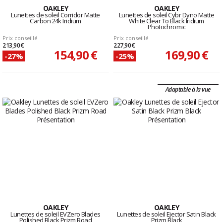
OAKLEY
OAKLEY
Lunettes de soleil Corridor Matte
Lunettes de soleil Cybr Dyno Matte
Carbon 24k Iridium
White Clear To Black Iridium
Photochromic
Prix conseillé
Prix conseillé
213,90 €
227,90 €
154,90 €
169,90 €
-27%
-25%
Adaptable à la vue
OAKLEY
OAKLEY
Lunettes de soleil EVZero Blades
Lunettes de soleil Ejector Satin Black
Polished Black Prizm Road
Prizm Black