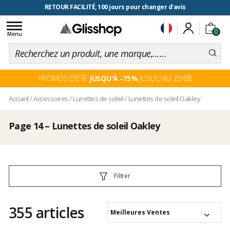
RETOUR FACILITÉ, 100 jours pour changer d'avis
Toggle
0
navigation
Menu
PROMOS D'ÉTÉ
JUSQU'À -75%
JUSQU'AU 25/08
Accueil
/
Accessoires
/
Lunettes de soleil
/
Lunettes de soleil Oakley
Page 14 – Lunettes de soleil Oakley
Filtrer
355 articles
Meilleures Ventes