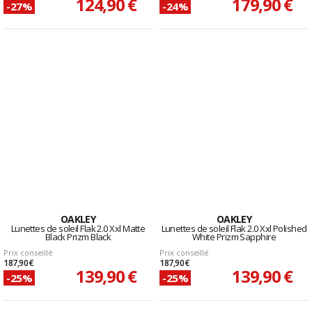
124,90 €
179,90 €
-27%
-24%
OAKLEY
OAKLEY
Lunettes de soleil Flak 2.0 Xxl Matte
Lunettes de soleil Flak 2.0 Xxl Polished
Black Prizm Black
White Prizm Sapphire
Prix conseillé
Prix conseillé
187,90 €
187,90 €
139,90 €
139,90 €
-25%
-25%