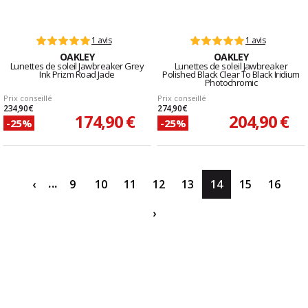
1 avis
1 avis
OAKLEY
OAKLEY
Lunettes de soleil Jawbreaker Grey
Lunettes de soleil Jawbreaker
Ink Prizm Road Jade
Polished Black Clear To Black Iridium
Photochromic
Prix conseillé
Prix conseillé
234,90 €
274,90 €
174,90 €
204,90 €
-25%
-25%
...
‹
9
10
11
12
13
14
15
16
›