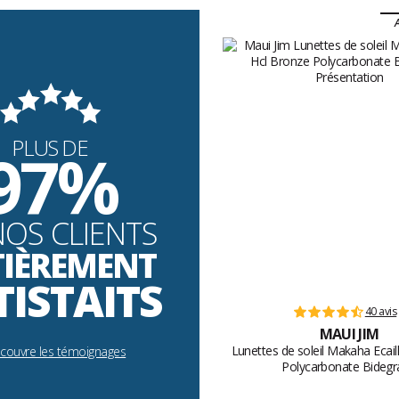
A
PLUS DE
97%
NOS CLIENTS
TIÈREMENT
TISTAITS
40 avis
MAUI JIM
Lunettes de soleil Makaha Ecail
écouvre les témoignages
Polycarbonate Bidegr