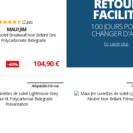
RETOU
FACILI
17 avis
100 JOURS P
MAUI JIM
CHANGER D'A
oleil Breakwall Noir Brillant Gris
 Polycarbonate Bidegrade
En savoir plus
104,90 €
-40%
Adaptable à la vue
A