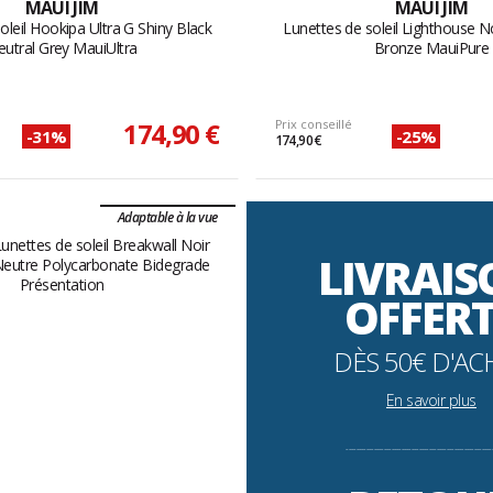
MAUI JIM
MAUI JIM
oleil Hookipa Ultra G Shiny Black
Lunettes de soleil Lighthouse Noi
utral Grey MauiUltra
Bronze MauiPure
174,90 €
Prix conseillé
-31%
-25%
174,90 €
Adaptable à la vue
LIVRAI
OFFER
DÈS 50€ D'AC
En savoir plus
----------------------------------------------------------