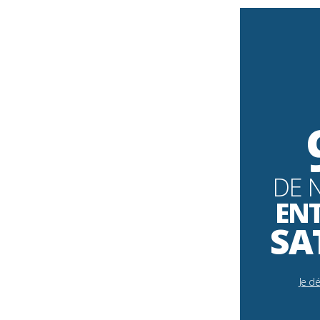
DE 
EN
SA
Je d