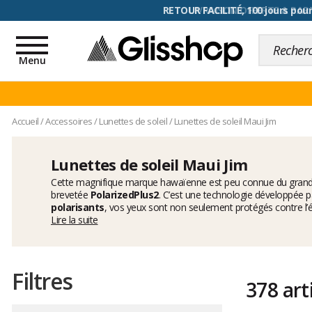
RETOUR FACILITÉ, 100 jours pour
Toggle
navigation
Menu
Accueil
/
Accessoires
/
Lunettes de soleil
/
Lunettes de soleil Maui Jim
Lunettes de soleil Maui Jim
Cette magnifique marque hawaïenne est peu connue du grand
brevetée
PolarizedPlus2
. C’est une technologie développée p
polarisants
, vos yeux sont non seulement protégés contre l’é
complexes de l’environnement. Et votre vision n’en sera que me
Lire la suite
réfléchis par les reflets sur la neige ou bien les rayons verti
homme
. Et ils sont la plupart du temps, conçus comme des m
couleurs de verre à votre disposition, gris, bronze, rose ou ver
PolarizedPlus2
, idéale pour la pratique des sports d’hiver et 
Filtres
378 art