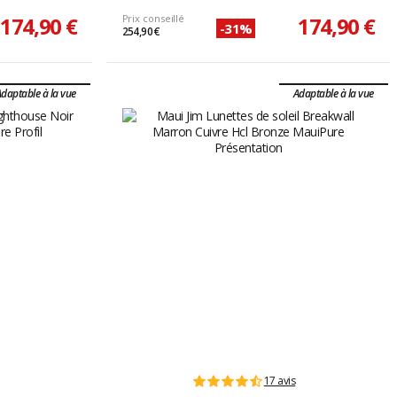
174,90 €
Prix conseillé
174,90 €
-31%
254,90 €
daptable à la vue
Adaptable à la vue
17 avis