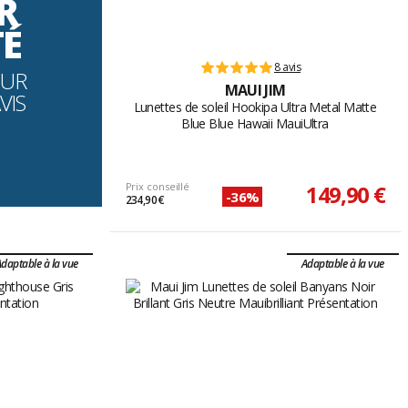
R
TÉ
8 avis
OUR
MAUI JIM
VIS
Lunettes de soleil Hookipa Ultra Metal Matte
Blue Blue Hawaii MauiUltra
Prix conseillé
149,90 €
-36%
234,90 €
daptable à la vue
Adaptable à la vue