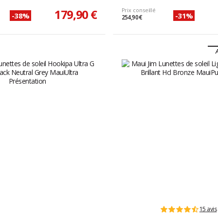
179,90 €
Prix conseillé
-38%
-31%
254,90 €
A
15 avis