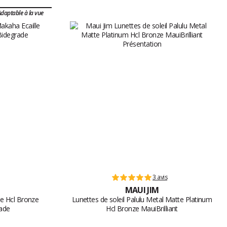
daptable à la vue
3 avis
MAUI JIM
le Hcl Bronze
Lunettes de soleil Palulu Metal Matte Platinum
ade
Hcl Bronze MauiBrilliant