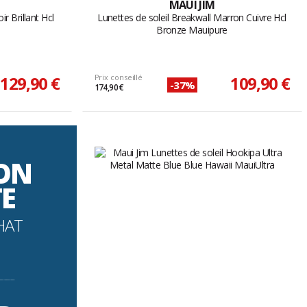
MAUI JIM
r Brillant Hcl
Lunettes de soleil Breakwall Marron Cuivre Hcl
Bronze Mauipure
129,90 €
Prix conseillé
109,90 €
-37%
174,90 €
SON
TE
HAT
----------