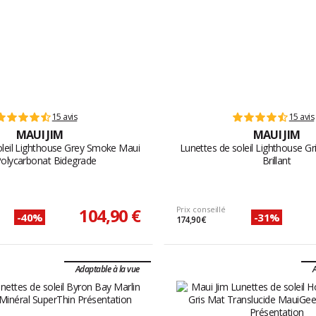
15 avis
15 avis
MAUI JIM
MAUI JIM
oleil Lighthouse Grey Smoke Maui
Lunettes de soleil Lighthouse Gr
Polycarbonat Bidegrade
Brillant
104,90 €
Prix conseillé
-40%
-31%
174,90 €
Adaptable à la vue
A