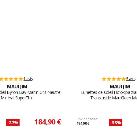
1 avis
5 avis
MAUI JIM
MAUI JIM
leil Byron Bay Marlin Gris Neutre
Lunettes de soleil Ho'okipa Xl
Minéral SuperThin
Translucide MauiGeen M
184,90 €
Prix conseillé
-27%
-33%
194,90 €