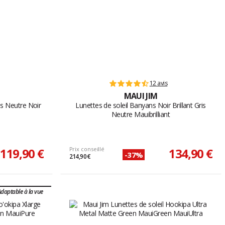
12 avis
MAUI JIM
is Neutre Noir
Lunettes de soleil Banyans Noir Brillant Gris
Neutre Mauibrilliant
119,90 €
Prix conseillé
134,90 €
-37%
214,90 €
daptable à la vue