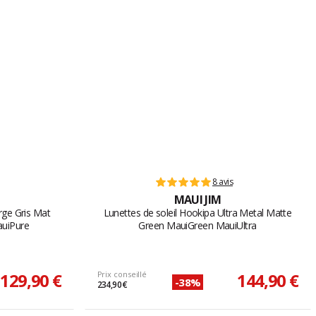
8 avis
MAUI JIM
arge Gris Mat
Lunettes de soleil Hookipa Ultra Metal Matte
auiPure
Green MauiGreen MauiUltra
129,90 €
Prix conseillé
144,90 €
-38%
234,90 €