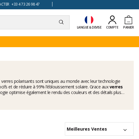
TER +33 4 73 26 98 47
LANGUE & DEVISE
COMPTE
PANIER
s verres polarisants sont uniques au monde avec leur technologie
ifs et de réduire à 99% l’éblouissement solaire. Grace aux
verres
ogie optimise également le rendu des couleurs et des détails plus
joute une protection supplémentaire contre les éblouissements
de modèles vous est proposé dans la gamme de
lunettes Maui Jim
 la collection de
lunettes Maui Jim femme
. Enfin, vous trouverez 4
s les modèles sont bien équipés de cette technologie
t
Hookipa
.
Meilleures Ventes