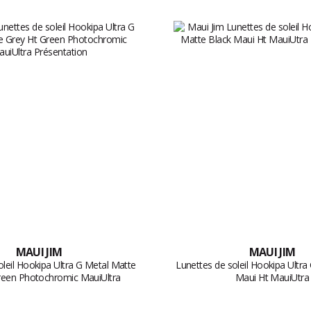
MAUI JIM
MAUI JIM
oleil Hookipa Ultra G Metal Matte
Lunettes de soleil Hookipa Ultra
reen Photochromic MauiUltra
Maui Ht MauiUtra