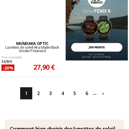
MUNDAKA OPTIC
Lunettes de soleil Aka Matte Black
Smoke Polarized
Prix conseillé
34,90 €
27,90 €
-20%
...
1
2
3
4
5
6
›
Comment bien choisir des lunettes de soleil