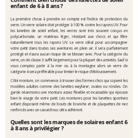
enfant de 6 à 8 ans ?
La première chose à prendre en compte est l’indice de protection du
verre. Un verre solaire doit protéger à 100 % contre les rayons UV. Pour
les lunettes de soleil enfant, les verres sont très souvent conçus en
polycarbonate, un matériau léger, résistant aux chocs et qui filtre
naturellement tous les rayons UV. Le verre idéal pour accompagner
votre petit dans toutes ses aventures en plein air, il sera parfaitement
protégé et n’aura aucun risque de se blesser avec. Pour la catégorie du
verre, un de classe 3 suffit largement pour la plupart des activités. Sauf si
vous comptez partir à la mer ou à la montagne alors un verre de
catégorie 4 sera préférable pour limiter le risque d’éblouissement.
Côté monture, on commence à trouver des formes chics qui copient les
modèles adultes comme des lunettes wayfarer, ovales ou rondes. On
garde néanmoins une monture assez flexible et incassable qui épouse
bien le visage de votre petit. Les montures pour les lunettes sportives
enfant disposent même de bouts de branche et de plaquettes de nez
renforcés avec un caoutchouc ultra adhérent.
Quelles sont les marques de solaires enfant 6
à 8 ans à privilégier ?