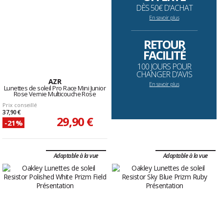
DÈS 50€ D'ACHAT
En savoir plus
--------------------------------------------------------------------
RETOUR
FACILITÉ
100 JOURS POUR
CHANGER D'AVIS
AZR
En savoir plus
Lunettes de soleil Pro Race Mini Junior
Rose Vernie Multicouche Rose
Prix conseillé
37,90 €
29,90 €
-21%
Adaptable à la vue
Adaptable à la vue