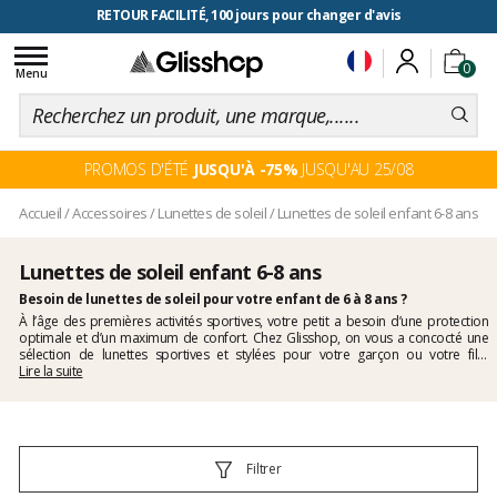
RETOUR FACILITÉ, 100 jours pour changer d'avis
Toggle
0
navigation
Menu
PROMOS D'ÉTÉ
JUSQU'À -75%
JUSQU'AU 25/08
Accueil
/
Accessoires
/
Lunettes de soleil
/
Lunettes de soleil enfant 6-8 ans
Lunettes de soleil enfant 6-8 ans
Besoin de lunettes de soleil pour votre enfant de 6 à 8 ans ?
À l’âge des premières activités sportives, votre petit a besoin d’une protection
optimale et d’un maximum de confort. Chez Glisshop, on vous a concocté une
sélection de lunettes sportives et stylées pour votre garçon ou votre fille
adaptées à leur morphologie. Tous nos verres sont certifiés UV400 pour filtrer
Lire la suite
100 % des UV afin que votre enfant profite de ses activités en extérieur en toute
sécurité. Découvrez notre collection de lunette de soleil enfant 6 à 8 ans aux
formes et aux couleurs variées et branchées !
Filtrer