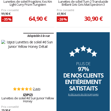
Lunettes de soleil Frogskins Xxs Km
Lunettes de soleil Turn 2 Translucide
Light Curry Prizm Tungsten
Brillant Gris Gris Mat Spectron 3
Prix conseillé
Prix conseillé
99,90 €
41,90 €
64,90 €
30,90 €
-35%
-26%
Adaptable à la vue
PLUS DE
97%
DE NOS CLIENTS
ENTIÈREMENT
SATISTAITS
2 avis
IZIPIZI
Je découvre les témoignages
Lunettes de soleil #d Sun Junior Yellow
Honey
Prix conseillé
29,90 €