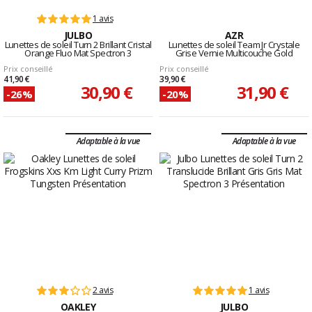
1 avis
JULBO
AZR
Lunettes de soleil Turn 2 Brillant Cristal
Lunettes de soleil Team Jr Crystale
Orange Fluo Mat Spectron 3
Grise Vernie Multicouche Gold
Prix conseillé
Prix conseillé
41,90 €
39,90 €
30,90 €
31,90 €
-26%
-20%
Adaptable à la vue
Adaptable à la vue
2 avis
1 avis
OAKLEY
JULBO