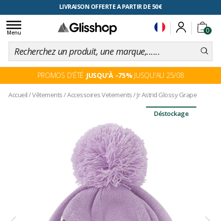
RETOUR FACILITÉ, 100 jours pour changer d'avis
LIVRAISON OFFERTE A PARTIR DE 50€
Toggle
0
navigation
Menu
PROMOS D'ÉTÉ
JUSQU'À -75%
JUSQU'AU 25/08
Accueil
/
Vêtements
/
Accessoires Vetements
/
Jr Astrid Glossy Grape
Déstockage