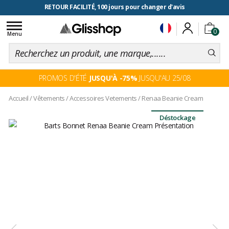
RETOUR FACILITÉ, 100 jours pour changer d'avis
Toggle
0
navigation
Menu
PROMOS D'ÉTÉ
JUSQU'À -75%
JUSQU'AU 25/08
Accueil
/
Vêtements
/
Accessoires Vetements
/
Renaa Beanie Cream
Déstockage