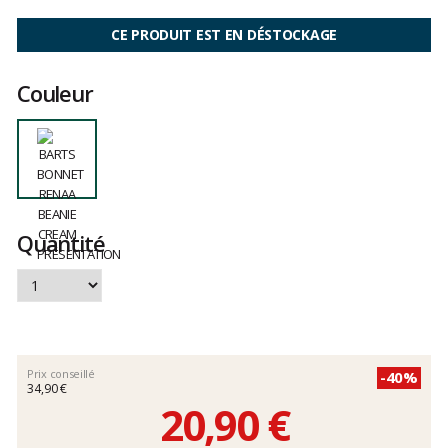
Les
avis
CE PRODUIT EST EN DÉSTOCKAGE
clients
Couleur
Quantité
Prix conseillé
-40%
34,90 €
20,90 €